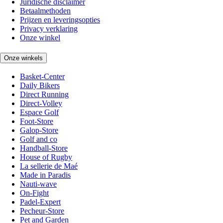
Juridische disclaimer
Betaalmethoden
Prijzen en leveringsopties
Privacy verklaring
Onze winkel
Onze winkels
Basket-Center
Daily Bikers
Direct Running
Direct-Volley
Espace Golf
Foot-Store
Galop-Store
Golf and co
Handball-Store
House of Rugby
La sellerie de Maé
Made in Paradis
Nauti-wave
On-Fight
Padel-Expert
Pecheur-Store
Pet and Garden