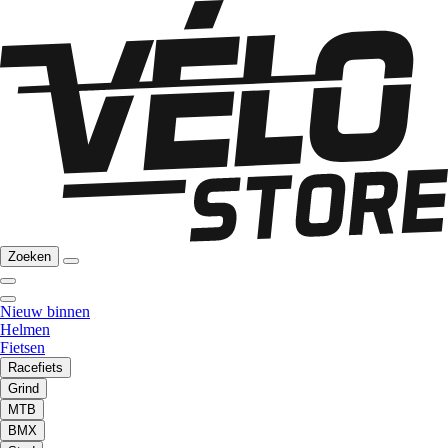
Zoeken
Nieuw binnen
Helmen
Fietsen
Racefiets
Grind
MTB
BMX