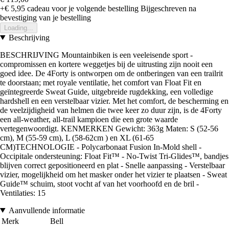
+€ 5,95
cadeau voor je volgende bestelling
Bijgeschreven na
bevestiging van je bestelling
Loading...
Beschrijving
BESCHRIJVING Mountainbiken is een veeleisende sport -
compromissen en kortere weggetjes bij de uitrusting zijn nooit een
goed idee. De 4Forty is ontworpen om de ontberingen van een trailrit
te doorstaan; met royale ventilatie, het comfort van Float Fit en
geïntegreerde Sweat Guide, uitgebreide rugdekking, een volledige
hardshell en een verstelbaar vizier. Met het comfort, de bescherming en
de veelzijdigheid van helmen die twee keer zo duur zijn, is de 4Forty
een all-weather, all-trail kampioen die een grote waarde
vertegenwoordigt. KENMERKEN Gewicht: 363g Maten: S (52-56
cm), M (55-59 cm), L (58-62cm ) en XL (61-65
CM)TECHNOLOGIE - Polycarbonaat Fusion In-Mold shell -
Occipitale ondersteuning: Float Fit™ - No-Twist Tri-Glides™, bandjes
blijven correct gepositioneerd en plat - Snelle aanpassing - Verstelbaar
vizier, mogelijkheid om het masker onder het vizier te plaatsen - Sweat
Guide™ schuim, stoot vocht af van het voorhoofd en de bril -
Ventilaties: 15
Aanvullende informatie
Merk
Bell