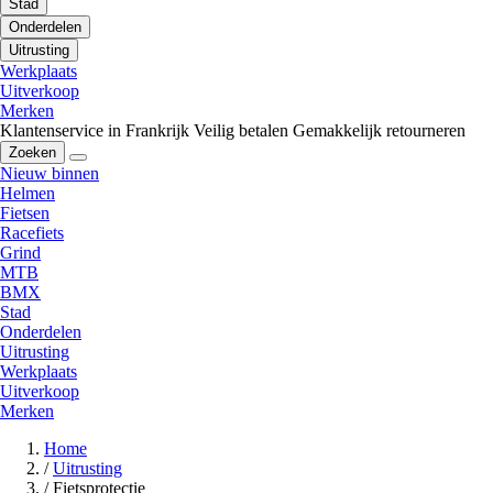
Stad
Onderdelen
Uitrusting
Werkplaats
Uitverkoop
Merken
Klantenservice in Frankrijk
Veilig betalen
Gemakkelijk retourneren
Zoeken
Nieuw binnen
Helmen
Fietsen
Racefiets
Grind
MTB
BMX
Stad
Onderdelen
Uitrusting
Werkplaats
Uitverkoop
Merken
Home
/
Uitrusting
/
Fietsprotectie