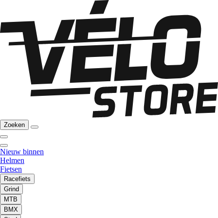
Zoeken
Nieuw binnen
Helmen
Fietsen
Racefiets
Grind
MTB
BMX