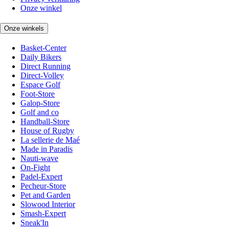
Onze winkel
Onze winkels
Basket-Center
Daily Bikers
Direct Running
Direct-Volley
Espace Golf
Foot-Store
Galop-Store
Golf and co
Handball-Store
House of Rugby
La sellerie de Maé
Made in Paradis
Nauti-wave
On-Fight
Padel-Expert
Pecheur-Store
Pet and Garden
Slowood Interior
Smash-Expert
Sneak'In