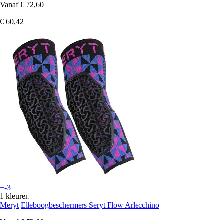
Vanaf
€ 72,60
€ 60,42
+-3
1 kleuren
Meryt
Elleboogbeschermers Seryt Flow Arlecchino