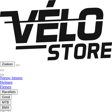
Zoeken
Nieuw binnen
Helmen
Fietsen
Racefiets
Grind
MTB
BMX