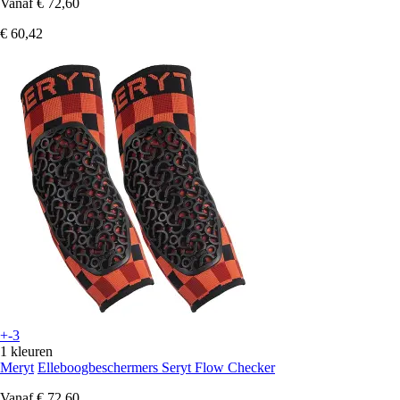
Vanaf
€ 72,60
€ 60,42
+-3
1 kleuren
Meryt
Elleboogbeschermers Seryt Flow Checker
Vanaf
€ 72,60