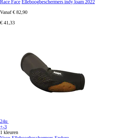
Race Face
Elleboogbeschermers indy loam 2022
Vanaf
€ 82,90
€ 41,33
24u
+-3
1 kleuren
Voox
Elleboogbeschermers Enduro