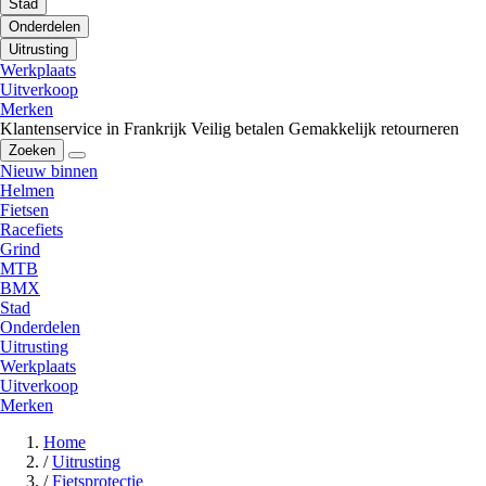
Stad
Onderdelen
Uitrusting
Werkplaats
Uitverkoop
Merken
Klantenservice in Frankrijk
Veilig betalen
Gemakkelijk retourneren
Zoeken
Nieuw binnen
Helmen
Fietsen
Racefiets
Grind
MTB
BMX
Stad
Onderdelen
Uitrusting
Werkplaats
Uitverkoop
Merken
Home
/
Uitrusting
/
Fietsprotectie