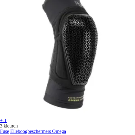
+-1
3 kleuren
Fuse
Elleboogbeschermers Omega