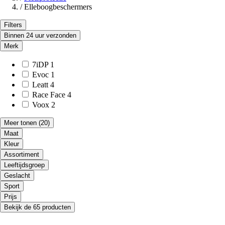
/
Elleboogbeschermers
Filters
Binnen 24 uur verzonden
Merk
7iDP
1
Evoc
1
Leatt
4
Race Face
4
Voox
2
Meer tonen
(20)
Maat
Kleur
Assortiment
Leeftijdsgroep
Geslacht
Sport
Prijs
Bekijk de 65 producten