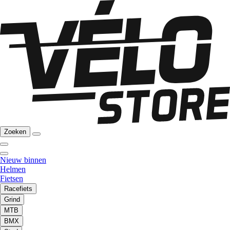
Zoeken
Nieuw binnen
Helmen
Fietsen
Racefiets
Grind
MTB
BMX