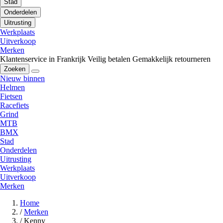
Stad
Onderdelen
Uitrusting
Werkplaats
Uitverkoop
Merken
Klantenservice in Frankrijk
Veilig betalen
Gemakkelijk retourneren
Zoeken
Nieuw binnen
Helmen
Fietsen
Racefiets
Grind
MTB
BMX
Stad
Onderdelen
Uitrusting
Werkplaats
Uitverkoop
Merken
Home
/
Merken
/
Kenny