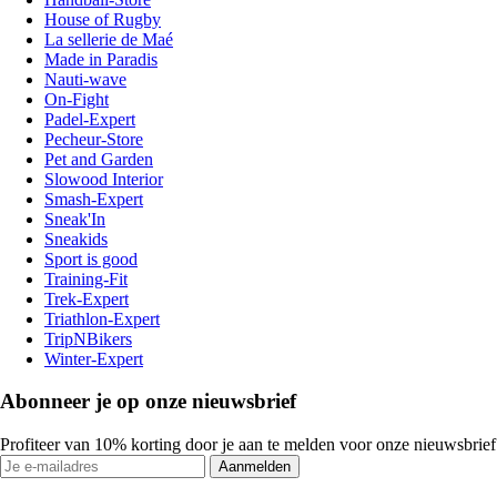
House of Rugby
La sellerie de Maé
Made in Paradis
Nauti-wave
On-Fight
Padel-Expert
Pecheur-Store
Pet and Garden
Slowood Interior
Smash-Expert
Sneak'In
Sneakids
Sport is good
Training-Fit
Trek-Expert
Triathlon-Expert
TripNBikers
Winter-Expert
Abonneer je op onze nieuwsbrief
Profiteer van 10% korting door je aan te melden voor onze nieuwsbrief
Aanmelden