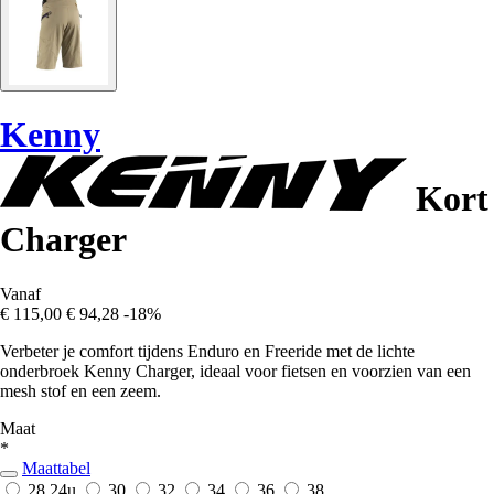
Kenny
Kort
Charger
Vanaf
€ 115,00
€ 94,28
-18%
Verbeter je comfort tijdens Enduro en Freeride met de lichte
onderbroek Kenny Charger, ideaal voor fietsen en voorzien van een
mesh stof en een zeem.
Maat
*
Maattabel
28
24u
30
32
34
36
38