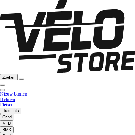
Zoeken
Nieuw binnen
Helmen
Fietsen
Racefiets
Grind
MTB
BMX