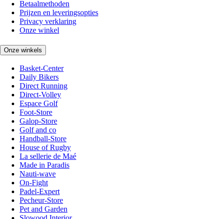
Betaalmethoden
Prijzen en leveringsopties
Privacy verklaring
Onze winkel
Onze winkels
Basket-Center
Daily Bikers
Direct Running
Direct-Volley
Espace Golf
Foot-Store
Galop-Store
Golf and co
Handball-Store
House of Rugby
La sellerie de Maé
Made in Paradis
Nauti-wave
On-Fight
Padel-Expert
Pecheur-Store
Pet and Garden
Slowood Interior