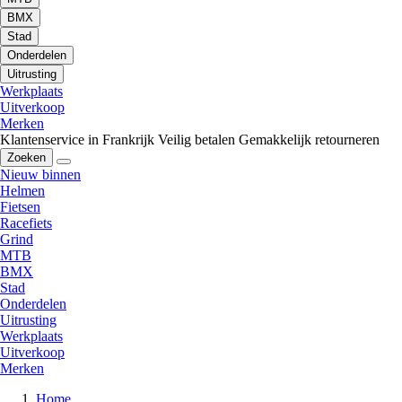
BMX
Stad
Onderdelen
Uitrusting
Werkplaats
Uitverkoop
Merken
Klantenservice in Frankrijk
Veilig betalen
Gemakkelijk retourneren
Zoeken
Nieuw binnen
Helmen
Fietsen
Racefiets
Grind
MTB
BMX
Stad
Onderdelen
Uitrusting
Werkplaats
Uitverkoop
Merken
Home