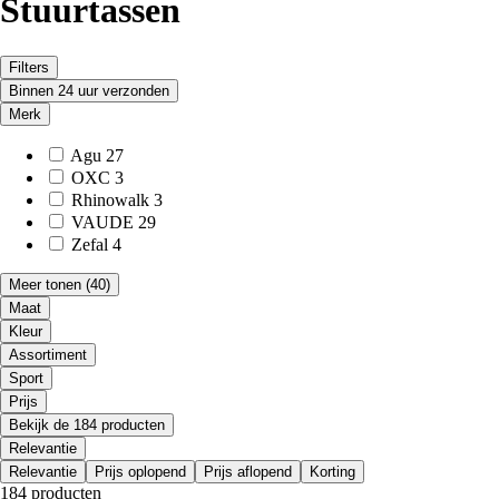
Stuurtassen
Filters
Binnen 24 uur verzonden
Merk
Agu
27
OXC
3
Rhinowalk
3
VAUDE
29
Zefal
4
Meer tonen
(40)
Maat
Kleur
Assortiment
Sport
Prijs
Bekijk de 184 producten
Relevantie
Relevantie
Prijs oplopend
Prijs aflopend
Korting
184 producten