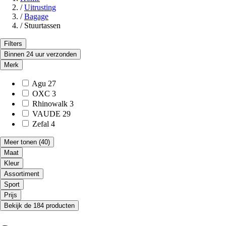
/
Uitrusting
/
Bagage
/
Stuurtassen
Filters
Binnen 24 uur verzonden
Merk
Agu
27
OXC
3
Rhinowalk
3
VAUDE
29
Zefal
4
Meer tonen
(40)
Maat
Kleur
Assortiment
Sport
Prijs
Bekijk de 184 producten