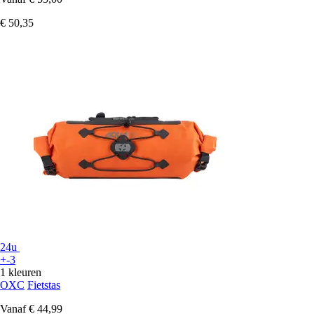
€ 50,35
24u
+-3
1 kleuren
OXC
Fietstas
Vanaf
€ 44,99