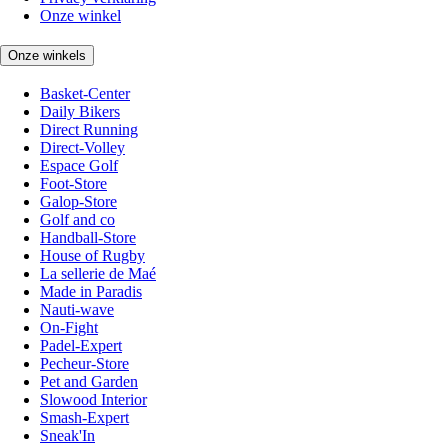
Onze winkel
Onze winkels
Basket-Center
Daily Bikers
Direct Running
Direct-Volley
Espace Golf
Foot-Store
Galop-Store
Golf and co
Handball-Store
House of Rugby
La sellerie de Maé
Made in Paradis
Nauti-wave
On-Fight
Padel-Expert
Pecheur-Store
Pet and Garden
Slowood Interior
Smash-Expert
Sneak'In