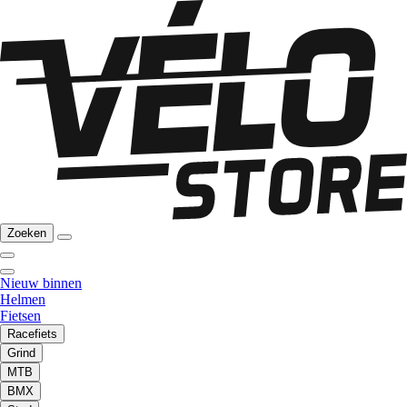
Zoeken
Nieuw binnen
Helmen
Fietsen
Racefiets
Grind
MTB
BMX