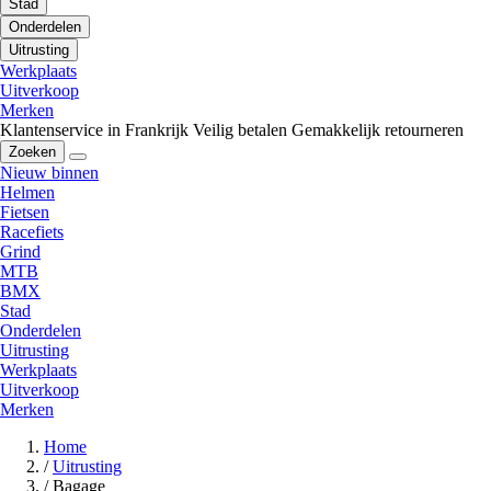
Stad
Onderdelen
Uitrusting
Werkplaats
Uitverkoop
Merken
Klantenservice in Frankrijk
Veilig betalen
Gemakkelijk retourneren
Zoeken
Nieuw binnen
Helmen
Fietsen
Racefiets
Grind
MTB
BMX
Stad
Onderdelen
Uitrusting
Werkplaats
Uitverkoop
Merken
Home
/
Uitrusting
/
Bagage