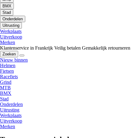
BMX
Stad
Onderdelen
Uitrusting
Werkplaats
Uitverkoop
Merken
Klantenservice in Frankrijk
Veilig betalen
Gemakkelijk retourneren
Zoeken
Nieuw binnen
Helmen
Fietsen
Racefiets
Grind
MTB
BMX
Stad
Onderdelen
Uitrusting
Werkplaats
Uitverkoop
Merken