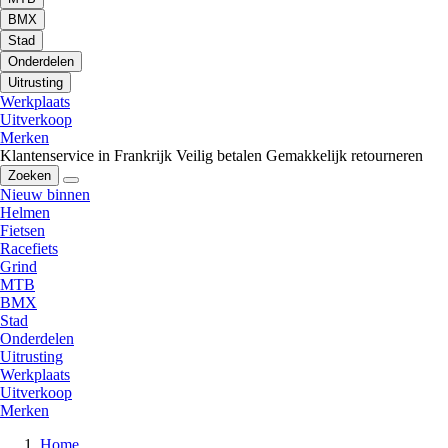
BMX
Stad
Onderdelen
Uitrusting
Werkplaats
Uitverkoop
Merken
Klantenservice in Frankrijk
Veilig betalen
Gemakkelijk retourneren
Zoeken
Nieuw binnen
Helmen
Fietsen
Racefiets
Grind
MTB
BMX
Stad
Onderdelen
Uitrusting
Werkplaats
Uitverkoop
Merken
Home