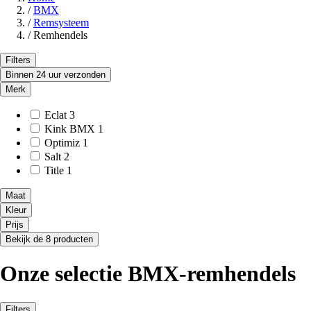
/
BMX
/
Remsysteem
/
Remhendels
Filters
Binnen 24 uur verzonden
Merk
Eclat
3
Kink BMX
1
Optimiz
1
Salt
2
Title
1
Maat
Kleur
Prijs
Bekijk de 8 producten
Onze selectie BMX-remhendels
Filters