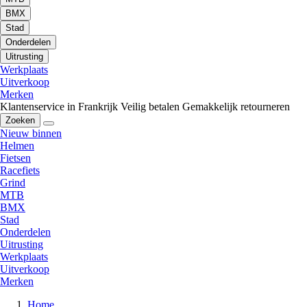
BMX
Stad
Onderdelen
Uitrusting
Werkplaats
Uitverkoop
Merken
Klantenservice in Frankrijk
Veilig betalen
Gemakkelijk retourneren
Zoeken
Nieuw binnen
Helmen
Fietsen
Racefiets
Grind
MTB
BMX
Stad
Onderdelen
Uitrusting
Werkplaats
Uitverkoop
Merken
Home