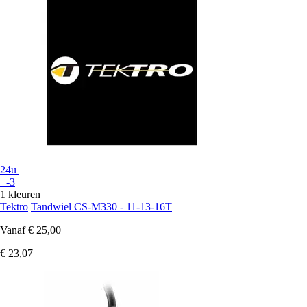
24u
+-3
1 kleuren
Tektro
Tandwiel CS-M330 - 11-13-16T
Vanaf
€ 25,00
€ 23,07