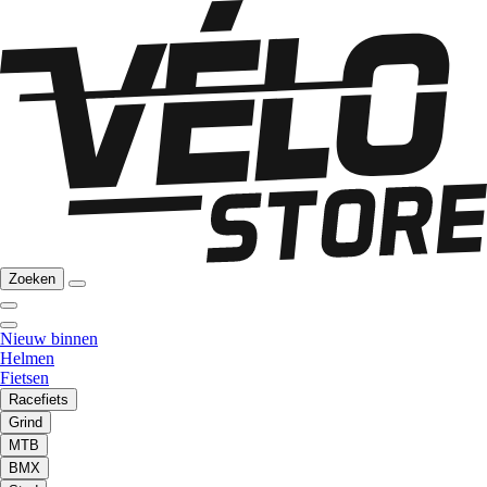
Zoeken
Nieuw binnen
Helmen
Fietsen
Racefiets
Grind
MTB
BMX