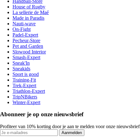
Handball-Store
House of Rugby
La sellerie de Maé
Made in Paradis
Nauti-wave
On-Fight
Padel-Expert
Pecheur-Store
Pet and Garden
Slowood Interior
Smash-Expert
Sneak'In
Sneakids
Sport is good
Training-Fit
Trek-Expert
Triathlon-Expert
TripNBikers
Winter-Expert
Abonneer je op onze nieuwsbrief
Profiteer van 10% korting door je aan te melden voor onze nieuwsbrief
Aanmelden