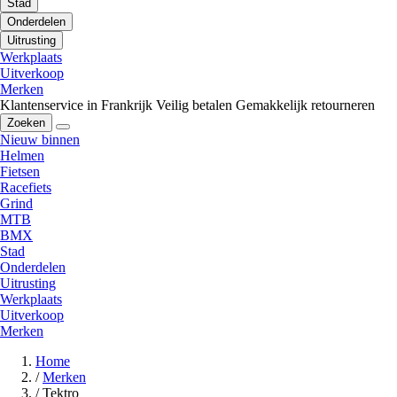
Stad
Onderdelen
Uitrusting
Werkplaats
Uitverkoop
Merken
Klantenservice in Frankrijk
Veilig betalen
Gemakkelijk retourneren
Zoeken
Nieuw binnen
Helmen
Fietsen
Racefiets
Grind
MTB
BMX
Stad
Onderdelen
Uitrusting
Werkplaats
Uitverkoop
Merken
Home
/
Merken
/
Tektro