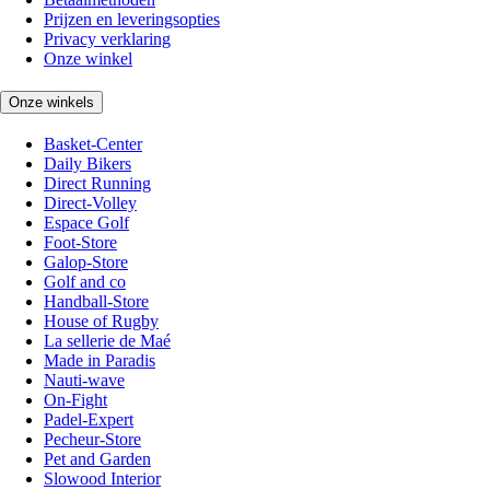
Prijzen en leveringsopties
Privacy verklaring
Onze winkel
Onze winkels
Basket-Center
Daily Bikers
Direct Running
Direct-Volley
Espace Golf
Foot-Store
Galop-Store
Golf and co
Handball-Store
House of Rugby
La sellerie de Maé
Made in Paradis
Nauti-wave
On-Fight
Padel-Expert
Pecheur-Store
Pet and Garden
Slowood Interior