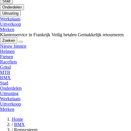
Stad
Onderdelen
Uitrusting
Werkplaats
Uitverkoop
Merken
Klantenservice in Frankrijk
Veilig betalen
Gemakkelijk retourneren
Zoeken
Nieuw binnen
Helmen
Fietsen
Racefiets
Grind
MTB
BMX
Stad
Onderdelen
Uitrusting
Werkplaats
Uitverkoop
Merken
Home
/
BMX
/
Remsysteem