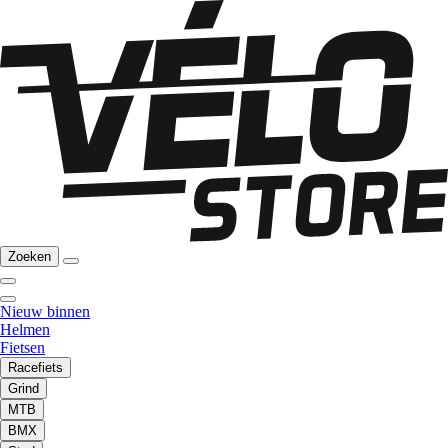
Zoeken
Nieuw binnen
Helmen
Fietsen
Racefiets
Grind
MTB
BMX