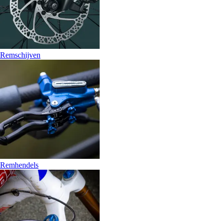
Remschijven
Remhendels