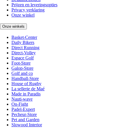
Prijzen en leveringsopties
Privacy verklaring
Onze winkel
Onze winkels
Basket-Center
Daily Bikers
Direct Running
Direct-Volley
Espace Golf
Foot-Store
Galop-Store
Golf and co
Handball-Store
House of Rugby
La sellerie de Maé
Made in Paradis
Nauti-wave
On-Fight
Padel-Expert
Pecheur-Store
Pet and Garden
Slowood Interior