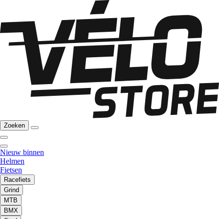
Zoeken
Nieuw binnen
Helmen
Fietsen
Racefiets
Grind
MTB
BMX