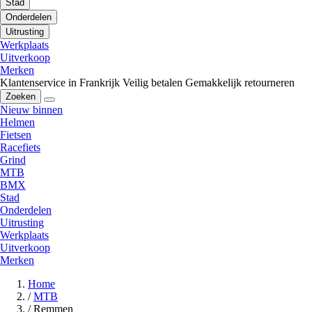
Stad
Onderdelen
Uitrusting
Werkplaats
Uitverkoop
Merken
Klantenservice in Frankrijk
Veilig betalen
Gemakkelijk retourneren
Zoeken
Nieuw binnen
Helmen
Fietsen
Racefiets
Grind
MTB
BMX
Stad
Onderdelen
Uitrusting
Werkplaats
Uitverkoop
Merken
Home
/
MTB
/
Remmen