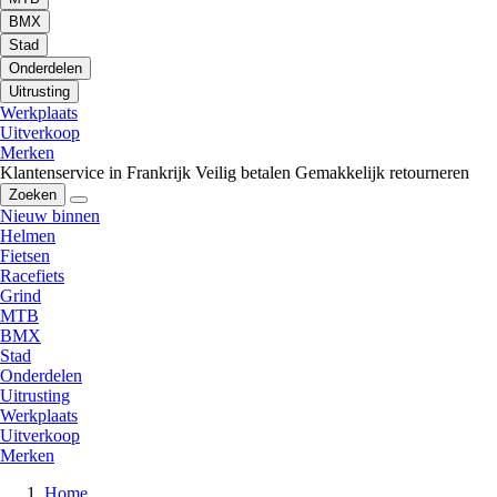
BMX
Stad
Onderdelen
Uitrusting
Werkplaats
Uitverkoop
Merken
Klantenservice in Frankrijk
Veilig betalen
Gemakkelijk retourneren
Zoeken
Nieuw binnen
Helmen
Fietsen
Racefiets
Grind
MTB
BMX
Stad
Onderdelen
Uitrusting
Werkplaats
Uitverkoop
Merken
Home