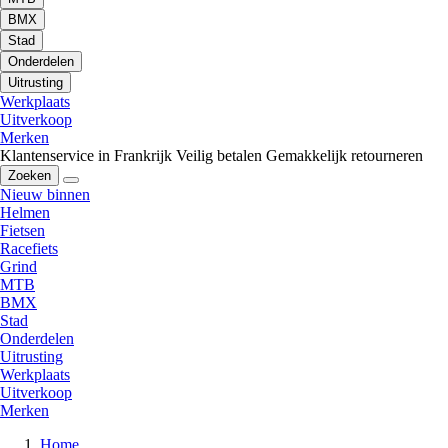
BMX
Stad
Onderdelen
Uitrusting
Werkplaats
Uitverkoop
Merken
Klantenservice in Frankrijk
Veilig betalen
Gemakkelijk retourneren
Zoeken
Nieuw binnen
Helmen
Fietsen
Racefiets
Grind
MTB
BMX
Stad
Onderdelen
Uitrusting
Werkplaats
Uitverkoop
Merken
Home