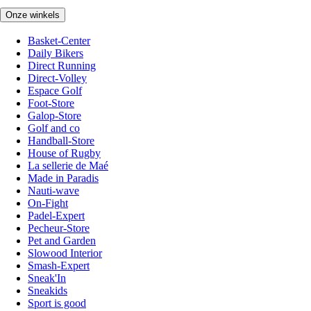
Onze winkels
Basket-Center
Daily Bikers
Direct Running
Direct-Volley
Espace Golf
Foot-Store
Galop-Store
Golf and co
Handball-Store
House of Rugby
La sellerie de Maé
Made in Paradis
Nauti-wave
On-Fight
Padel-Expert
Pecheur-Store
Pet and Garden
Slowood Interior
Smash-Expert
Sneak'In
Sneakids
Sport is good