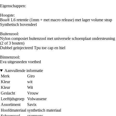
Eigenschappen:
Hoogste:
Boa® L6 retentie (1mm + met macro release) met lager volume strap
Synthetisch bovendeel
Buitenzool:
Nylon composiet buitenzool met universele schoenplaat ondersteuning
(2 of 3 bouten)
Dubbel geïnjecteerd Tpu toe cap en hiel
Binnenzool:
Eva uitgesneden voetbed
Aanvullende informatie
Merk
Giro
Kleur
wit
Kleur
Wit
Geslacht
Vrouw
Leeftijdsgroep
Volwassene
Assortiment
Savix
Hoofdmateriaal
synthetisch materiaal
Schoenzool
crampons