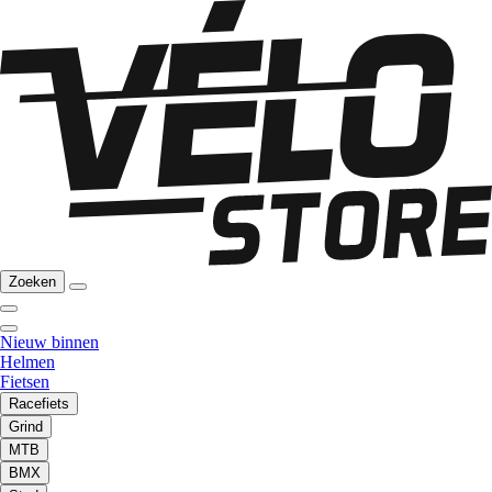
Zoeken
Nieuw binnen
Helmen
Fietsen
Racefiets
Grind
MTB
BMX