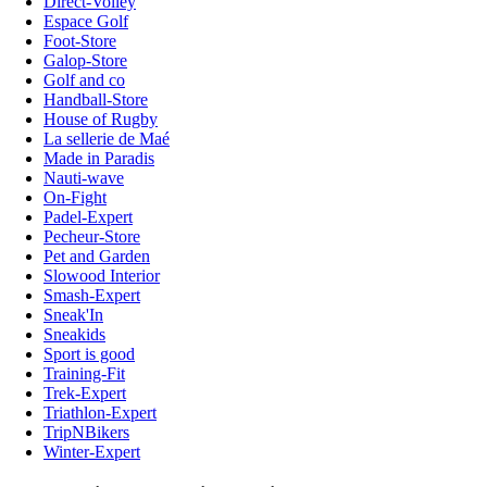
Direct-Volley
Espace Golf
Foot-Store
Galop-Store
Golf and co
Handball-Store
House of Rugby
La sellerie de Maé
Made in Paradis
Nauti-wave
On-Fight
Padel-Expert
Pecheur-Store
Pet and Garden
Slowood Interior
Smash-Expert
Sneak'In
Sneakids
Sport is good
Training-Fit
Trek-Expert
Triathlon-Expert
TripNBikers
Winter-Expert