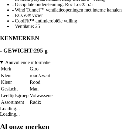
- Occipitale ondersteuning: Roc Loc® 5.5
- Wind Tunnel™ ventilatieopeningen met interne kanalen
- P.O.V.® vizier
- CoolFit™ antimicrobiële vulling
- Ventilatie: 25
KENMERKEN
- GEWICHT:295 g
Aanvullende informatie
Merk
Giro
Kleur
rood/zwart
Kleur
Rood
Geslacht
Man
Leeftijdsgroep
Volwassene
Assortiment
Radix
Loading...
Loading...
Al onze merken