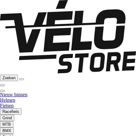
Zoeken
Nieuw binnen
Helmen
Fietsen
Racefiets
Grind
MTB
BMX