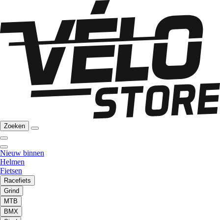
Zoeken
Nieuw binnen
Helmen
Fietsen
Racefiets
Grind
MTB
BMX