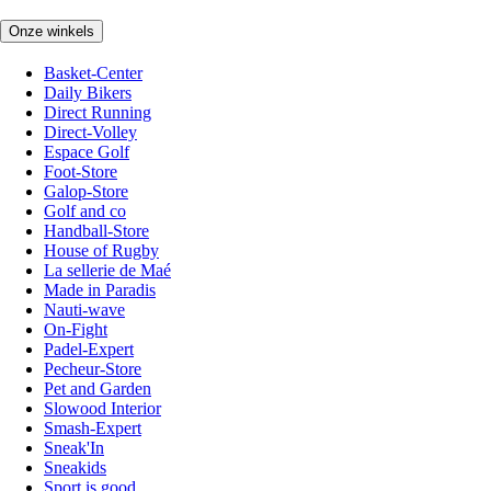
Onze winkels
Basket-Center
Daily Bikers
Direct Running
Direct-Volley
Espace Golf
Foot-Store
Galop-Store
Golf and co
Handball-Store
House of Rugby
La sellerie de Maé
Made in Paradis
Nauti-wave
On-Fight
Padel-Expert
Pecheur-Store
Pet and Garden
Slowood Interior
Smash-Expert
Sneak'In
Sneakids
Sport is good