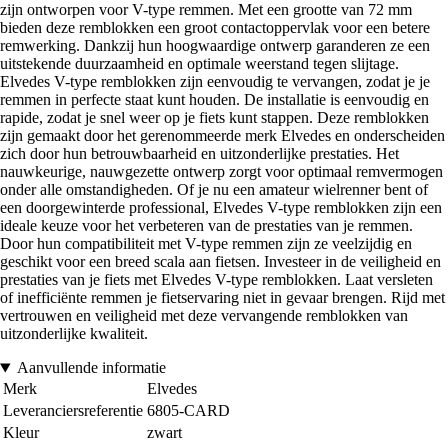
zijn ontworpen voor V-type remmen. Met een grootte van 72 mm
bieden deze remblokken een groot contactoppervlak voor een betere
remwerking. Dankzij hun hoogwaardige ontwerp garanderen ze een
uitstekende duurzaamheid en optimale weerstand tegen slijtage.
Elvedes V-type remblokken zijn eenvoudig te vervangen, zodat je je
remmen in perfecte staat kunt houden. De installatie is eenvoudig en
rapide, zodat je snel weer op je fiets kunt stappen. Deze remblokken
zijn gemaakt door het gerenommeerde merk Elvedes en onderscheiden
zich door hun betrouwbaarheid en uitzonderlijke prestaties. Het
nauwkeurige, nauwgezette ontwerp zorgt voor optimaal remvermogen
onder alle omstandigheden. Of je nu een amateur wielrenner bent of
een doorgewinterde professional, Elvedes V-type remblokken zijn een
ideale keuze voor het verbeteren van de prestaties van je remmen.
Door hun compatibiliteit met V-type remmen zijn ze veelzijdig en
geschikt voor een breed scala aan fietsen. Investeer in de veiligheid en
prestaties van je fiets met Elvedes V-type remblokken. Laat versleten
of inefficiënte remmen je fietservaring niet in gevaar brengen. Rijd met
vertrouwen en veiligheid met deze vervangende remblokken van
uitzonderlijke kwaliteit.
Aanvullende informatie
Merk
Elvedes
Leveranciersreferentie
6805-CARD
Kleur
zwart