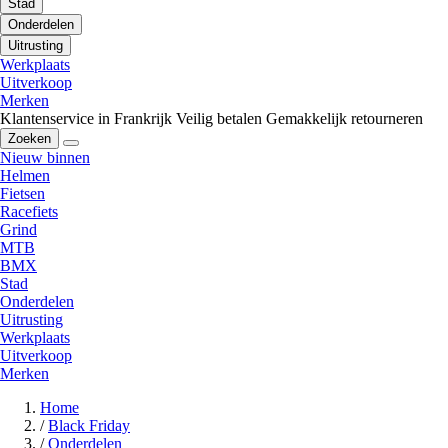
Stad
Onderdelen
Uitrusting
Werkplaats
Uitverkoop
Merken
Klantenservice in Frankrijk
Veilig betalen
Gemakkelijk retourneren
Zoeken
Nieuw binnen
Helmen
Fietsen
Racefiets
Grind
MTB
BMX
Stad
Onderdelen
Uitrusting
Werkplaats
Uitverkoop
Merken
Home
/
Black Friday
/
Onderdelen