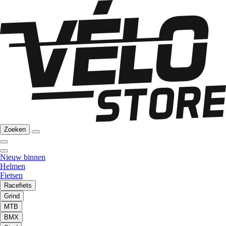
Zoeken
Nieuw binnen
Helmen
Fietsen
Racefiets
Grind
MTB
BMX