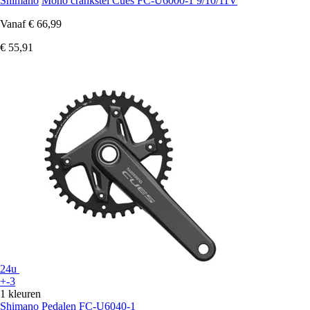
Shimano
Mono crankstel Cues FC-U6000-1 9/10/11V
Vanaf
€ 66,99
€ 55,91
24u
+-3
1 kleuren
Shimano
Pedalen FC-U6040-1