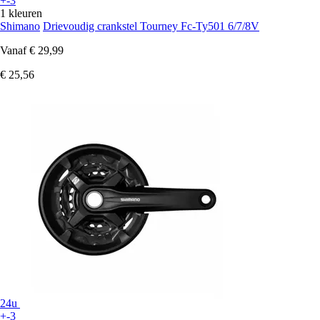
+-3
1 kleuren
Shimano
Drievoudig crankstel Tourney Fc-Ty501 6/7/8V
Vanaf
€ 29,99
€ 25,56
24u
+-3