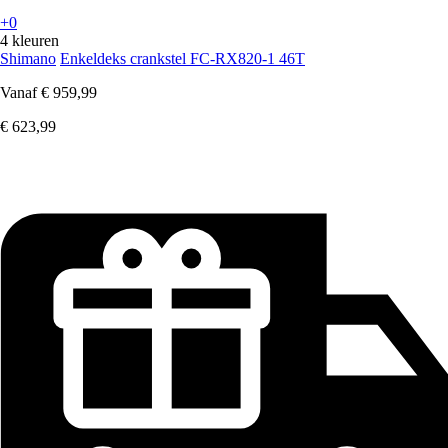
+0
4 kleuren
Shimano
Enkeldeks crankstel FC-RX820-1 46T
Vanaf
€ 959,99
€ 623,99