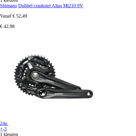
1 kleuren
Shimano
Dubbel crankstel Altus Mt210 9V
Vanaf
€ 52,49
€ 42,98
24u
+-3
1 kleuren