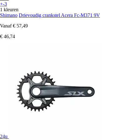
+-3
1 kleuren
Shimano
Drievoudig crankstel Acera Fc-M371 9V
Vanaf
€ 57,49
€ 46,74
24u