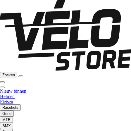
Zoeken
Nieuw binnen
Helmen
Fietsen
Racefiets
Grind
MTB
BMX