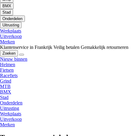
BMX
Stad
Onderdelen
Uitrusting
Werkplaats
Uitverkoop
Merken
Klantenservice in Frankrijk
Veilig betalen
Gemakkelijk retourneren
Zoeken
Nieuw binnen
Helmen
Fietsen
Racefiets
Grind
MTB
BMX
Stad
Onderdelen
Uitrusting
Werkplaats
Uitverkoop
Merken