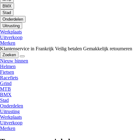
BMX
Stad
Onderdelen
Uitrusting
Werkplaats
Uitverkoop
Merken
Klantenservice in Frankrijk
Veilig betalen
Gemakkelijk retourneren
Zoeken
Nieuw binnen
Helmen
Fietsen
Racefiets
Grind
MTB
BMX
Stad
Onderdelen
Uitrusting
Werkplaats
Uitverkoop
Merken