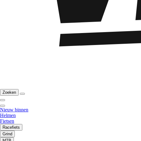
Zoeken
Nieuw binnen
Helmen
Fietsen
Racefiets
Grind
MTB