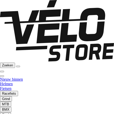
Zoeken
Nieuw binnen
Helmen
Fietsen
Racefiets
Grind
MTB
BMX