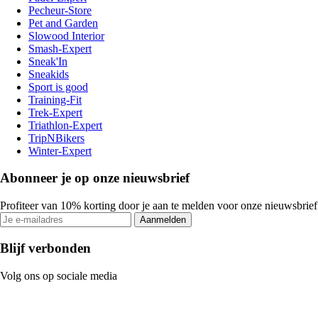
Pecheur-Store
Pet and Garden
Slowood Interior
Smash-Expert
Sneak'In
Sneakids
Sport is good
Training-Fit
Trek-Expert
Triathlon-Expert
TripNBikers
Winter-Expert
Abonneer je op onze nieuwsbrief
Profiteer van 10% korting door je aan te melden voor onze nieuwsbrief
Aanmelden
Blijf verbonden
Volg ons op sociale media