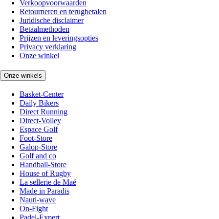
Verkoopvoorwaarden
Retourneren en terugbetalen
Juridische disclaimer
Betaalmethoden
Prijzen en leveringsopties
Privacy verklaring
Onze winkel
Onze winkels
Basket-Center
Daily Bikers
Direct Running
Direct-Volley
Espace Golf
Foot-Store
Galop-Store
Golf and co
Handball-Store
House of Rugby
La sellerie de Maé
Made in Paradis
Nauti-wave
On-Fight
Padel-Expert