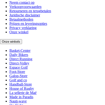
Neem contact op
Verkoopvoorwaarden
Retourneren en terugbetalen
Juridische disclaimer
Betaalmethoden
Prijzen en leveringsopties
Privacy verklaring
Onze winkel
Onze winkels
Basket-Center
Daily Bikers
Direct Running
Direct-Volley
Espace Golf
Foot-Store
Galop-Store
Golf and co
Handball-Store
House of Rugby
La sellerie de Maé
Made in Paradis
Nauti-wave