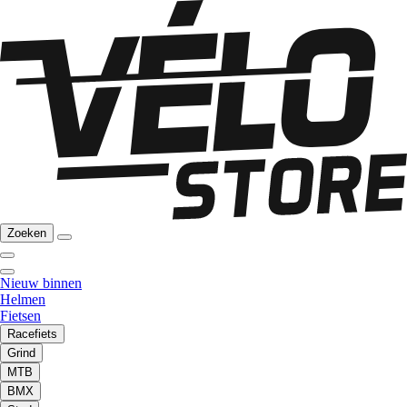
Zoeken
Nieuw binnen
Helmen
Fietsen
Racefiets
Grind
MTB
BMX