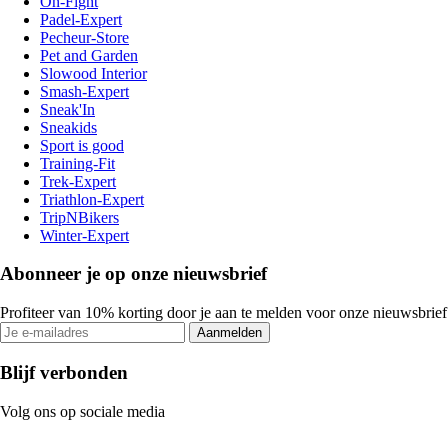
On-Fight
Padel-Expert
Pecheur-Store
Pet and Garden
Slowood Interior
Smash-Expert
Sneak'In
Sneakids
Sport is good
Training-Fit
Trek-Expert
Triathlon-Expert
TripNBikers
Winter-Expert
Abonneer je op onze nieuwsbrief
Profiteer van 10% korting door je aan te melden voor onze nieuwsbrief
Aanmelden
Blijf verbonden
Volg ons op sociale media