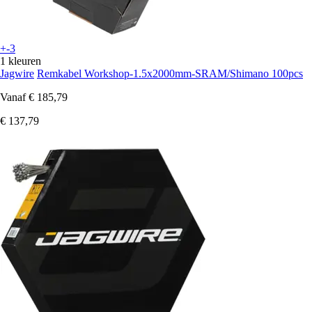
+-3
1 kleuren
Jagwire
Remkabel Workshop-1.5x2000mm-SRAM/Shimano 100pcs
Vanaf
€ 185,79
€ 137,79