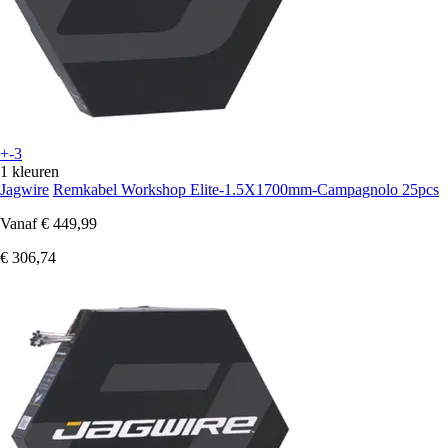
+-3
1 kleuren
Jagwire
Remkabel Workshop Elite-1.5X1700mm-Campagnolo 25pcs
Vanaf
€ 449,99
€ 306,74