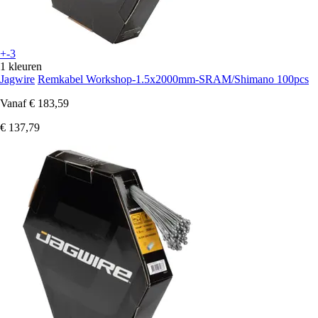
+-3
1 kleuren
Jagwire
Remkabel Workshop-1.5x2000mm-SRAM/Shimano 100pcs
Vanaf
€ 183,59
€ 137,79