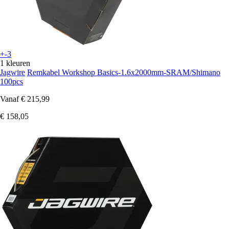
+-3
1 kleuren
Jagwire
Remkabel Workshop Basics-1.6x2000mm-SRAM/Shimano
100pcs
Vanaf
€ 215,99
€ 158,05