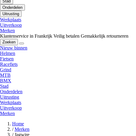
Stad
Onderdelen
Uitrusting
Werkplaats
Uitverkoop
Merken
Klantenservice in Frankrijk
Veilig betalen
Gemakkelijk retourneren
Zoeken
Nieuw binnen
Helmen
Fietsen
Racefiets
Grind
MTB
BMX
Stad
Onderdelen
Uitrusting
Werkplaats
Uitverkoop
Merken
Home
/
Merken
/
Jagwire