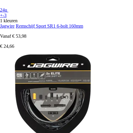
24u
+-3
1 kleuren
Jagwire
Remschijf Sport SR1 6-bolt 160mm
Vanaf
€ 53,98
€ 24,66