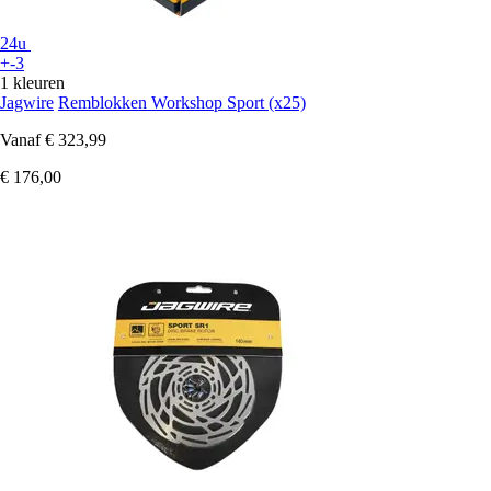
24u
+-3
1 kleuren
Jagwire
Remblokken Workshop Sport (x25)
Vanaf
€ 323,99
€ 176,00