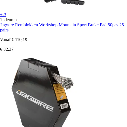
+-3
1 kleuren
Jagwire
Remblokken Workshop Mountain Sport Brake Pad 50pcs 25
pairs
Vanaf
€ 110,19
€ 82,37