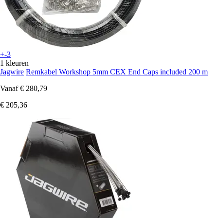
+-3
1 kleuren
Jagwire
Remkabel Workshop 5mm CEX End Caps included 200 m
Vanaf
€ 280,79
€ 205,36