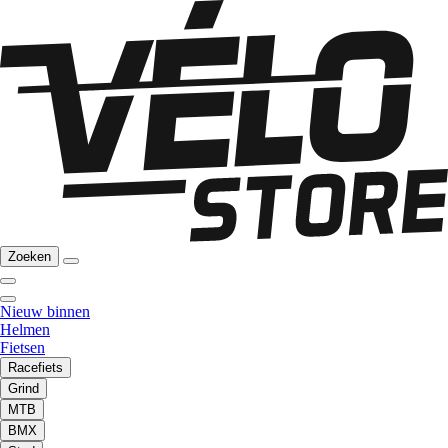
Zoeken
Nieuw binnen
Helmen
Fietsen
Racefiets
Grind
MTB
BMX