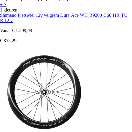
+-3
1 kleuren
Shimano
Fietswiel 12v velgrem Dura-Ace WH-R9200-C60-HR-TU-
R 12 v
Vanaf
€ 1.299,99
€ 852,29