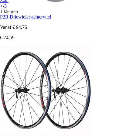
24u
+-3
1 kleuren
P2R
Driewieler achterwiel
Vanaf
€ 94,76
€ 74,59