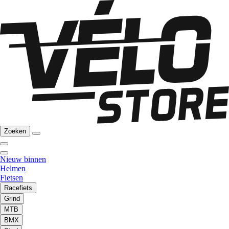
Zoeken
Nieuw binnen
Helmen
Fietsen
Racefiets
Grind
MTB
BMX