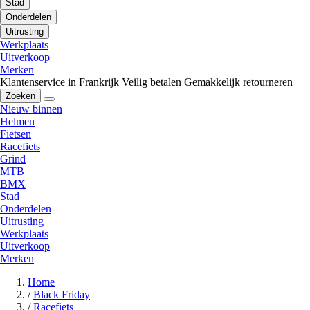
Stad
Onderdelen
Uitrusting
Werkplaats
Uitverkoop
Merken
Klantenservice in Frankrijk
Veilig betalen
Gemakkelijk retourneren
Zoeken
Nieuw binnen
Helmen
Fietsen
Racefiets
Grind
MTB
BMX
Stad
Onderdelen
Uitrusting
Werkplaats
Uitverkoop
Merken
Home
/
Black Friday
/
Racefiets