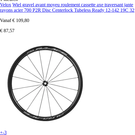
Velox
Wiel gravel avant moyeu roulement cassette axe traversant jante
rayons acier 700 P2R Disc Centerlock Tubeless Ready 12-142 19C 32
Vanaf
€ 109,80
€ 87,57
+-3