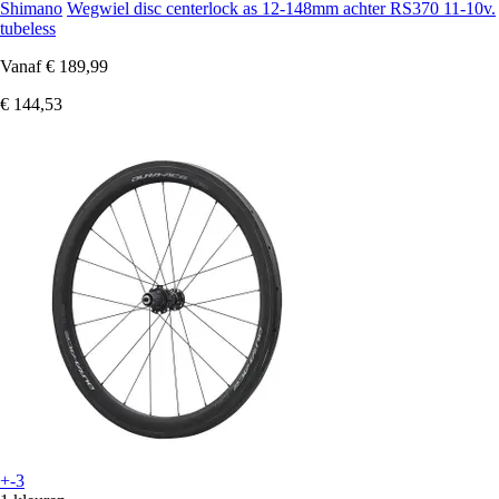
Shimano
Wegwiel disc centerlock as 12-148mm achter RS370 11-10v.
tubeless
Vanaf
€ 189,99
€ 144,53
+-3