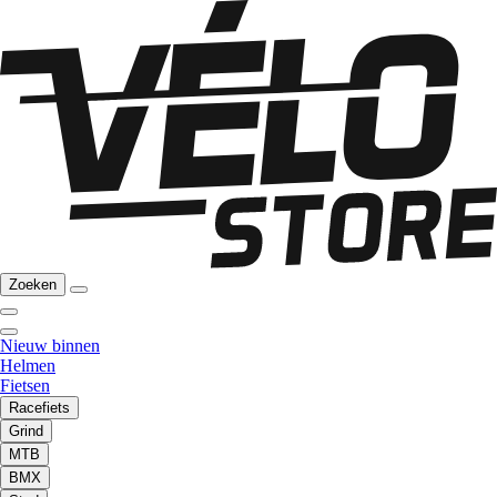
Zoeken
Nieuw binnen
Helmen
Fietsen
Racefiets
Grind
MTB
BMX