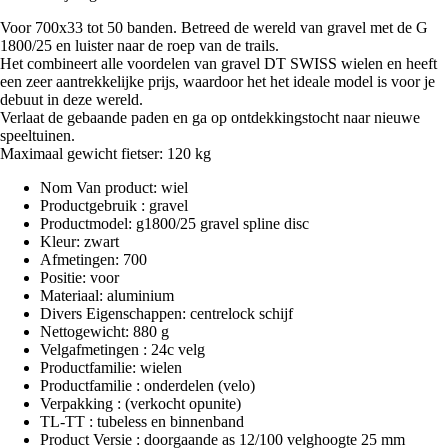
Voor 700x33 tot 50 banden. Betreed de wereld van gravel met de G
1800/25 en luister naar de roep van de trails.
Het combineert alle voordelen van gravel DT SWISS wielen en heeft
een zeer aantrekkelijke prijs, waardoor het het ideale model is voor je
debuut in deze wereld.
Verlaat de gebaande paden en ga op ontdekkingstocht naar nieuwe
speeltuinen.
Maximaal gewicht fietser: 120 kg
Nom Van product: wiel
Productgebruik : gravel
Productmodel: g1800/25 gravel spline disc
Kleur: zwart
Afmetingen: 700
Positie: voor
Materiaal: aluminium
Divers Eigenschappen: centrelock schijf
Nettogewicht: 880 g
Velgafmetingen : 24c velg
Productfamilie: wielen
Productfamilie : onderdelen (velo)
Verpakking : (verkocht opunite)
TL-TT : tubeless en binnenband
Product Versie : doorgaande as 12/100 velghoogte 25 mm