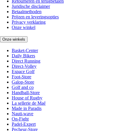
Retourneren en terugbetalen
Juridische disclaimer
Betaalmethoden
Prijzen en leveringsopties
Privacy verklaring
Onze winkel
Onze winkels
Basket-Center
Daily Bikers
Direct Running
Direct-Volley
Espace Golf
Foot-Store
Galop-Store
Golf and co
Handball-Store
House of Rugby
La sellerie de Maé
Made in Paradis
Nauti-wave
On-Fight
Padel-Expert
Pecheur-Store