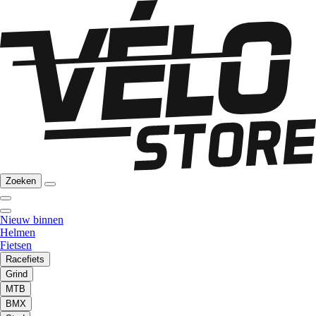
Zoeken
Nieuw binnen
Helmen
Fietsen
Racefiets
Grind
MTB
BMX