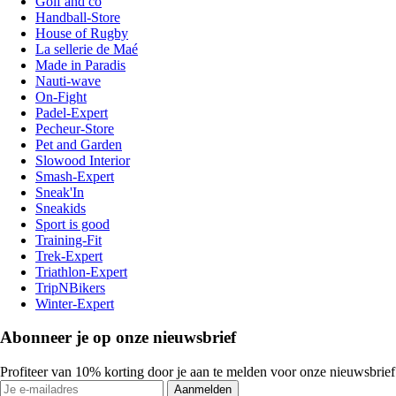
Golf and co
Handball-Store
House of Rugby
La sellerie de Maé
Made in Paradis
Nauti-wave
On-Fight
Padel-Expert
Pecheur-Store
Pet and Garden
Slowood Interior
Smash-Expert
Sneak'In
Sneakids
Sport is good
Training-Fit
Trek-Expert
Triathlon-Expert
TripNBikers
Winter-Expert
Abonneer je op onze nieuwsbrief
Profiteer van 10% korting door je aan te melden voor onze nieuwsbrief
Aanmelden