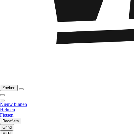
Zoeken
Nieuw binnen
Helmen
Fietsen
Racefiets
Grind
MTB