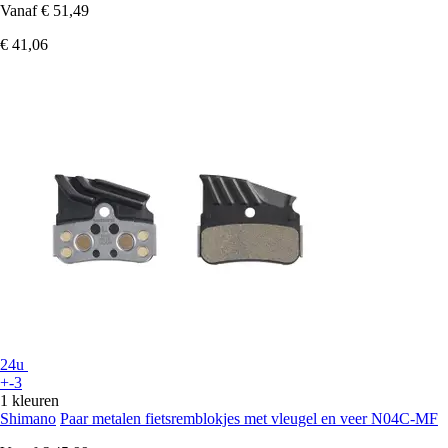
Vanaf
€ 51,49
€ 41,06
24u
+-3
1 kleuren
Shimano
Paar metalen fietsremblokjes met vleugel en veer N04C-MF