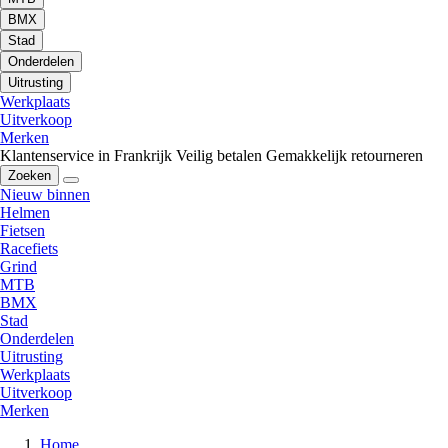
BMX
Stad
Onderdelen
Uitrusting
Werkplaats
Uitverkoop
Merken
Klantenservice in Frankrijk
Veilig betalen
Gemakkelijk retourneren
Zoeken
Nieuw binnen
Helmen
Fietsen
Racefiets
Grind
MTB
BMX
Stad
Onderdelen
Uitrusting
Werkplaats
Uitverkoop
Merken
Home