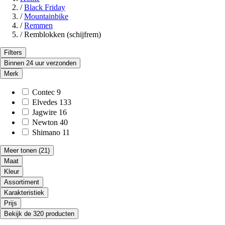
/
Black Friday
/
Mountainbike
/
Remmen
/
Remblokken (schijfrem)
Filters
Binnen 24 uur verzonden
Merk
Contec
9
Elvedes
133
Jagwire
16
Newton
40
Shimano
11
Meer tonen
(21)
Maat
Kleur
Assortiment
Karakteristiek
Prijs
Bekijk de 320 producten