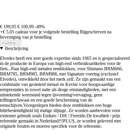
€ 199,95
€ 100,99
-49%
+€ 5,05
cadeau voor je volgende bestelling
Bijgeschreven na
bevestiging van je bestelling
Loading...
Beschrijving
Elvedes heeft een zeer goede expertise sinds 1965 en is gespecialiseerd
in de productie in Europa van high-end verbruiksartikelen voor de
fiets...Paar high-end metalen remblokken, voor Shimano BRM666,
BRM785, BRM985, BRM988, met Signature voering (exclusief
Elvedes), ontwikkeld door het merk zelf. Ze zijn gemaakt van een
combinatie van gesinterd metaal en Kevlar voor hoogwaardige
remprestaties in zowel natte als droge omstandigheden, met een
uitstekende weerstand tegen ijsvorming/vervaging, geen
trillingen/lawaai en een goede bescherming van de
remschijven.Voorgeslepen bieden deze remblokken een hoge
hittebestendigheid bij matige slijtage. Ze worden aanbevolen voor
extremer gebruik zoals Enduro / DH / Freeride.De kwaliteit / prijs
referentie gemaakt in Nederland!!!PLUS, ze worden geleverd met
originele bouten en moeren specifiek voor de referentie.