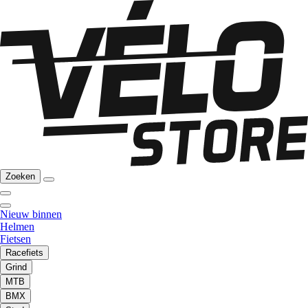
Zoeken
Nieuw binnen
Helmen
Fietsen
Racefiets
Grind
MTB
BMX