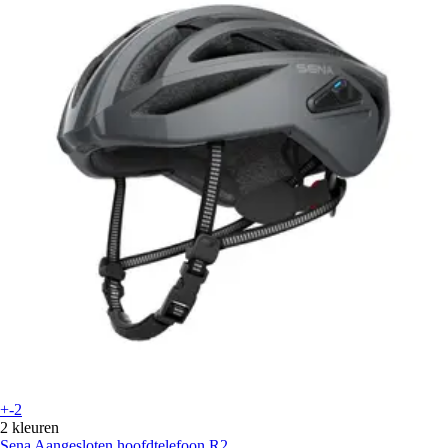
+-2
2 kleuren
Sena
Aangesloten hoofdtelefoon R2