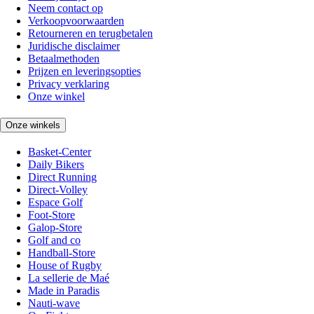
Neem contact op
Verkoopvoorwaarden
Retourneren en terugbetalen
Juridische disclaimer
Betaalmethoden
Prijzen en leveringsopties
Privacy verklaring
Onze winkel
Onze winkels
Basket-Center
Daily Bikers
Direct Running
Direct-Volley
Espace Golf
Foot-Store
Galop-Store
Golf and co
Handball-Store
House of Rugby
La sellerie de Maé
Made in Paradis
Nauti-wave