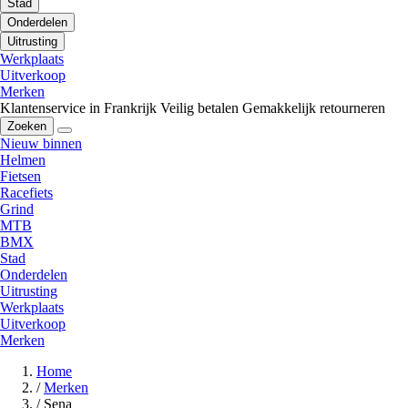
Stad
Onderdelen
Uitrusting
Werkplaats
Uitverkoop
Merken
Klantenservice in Frankrijk
Veilig betalen
Gemakkelijk retourneren
Zoeken
Nieuw binnen
Helmen
Fietsen
Racefiets
Grind
MTB
BMX
Stad
Onderdelen
Uitrusting
Werkplaats
Uitverkoop
Merken
Home
/
Merken
/
Sena