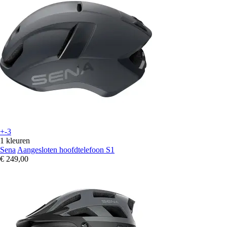
+-3
1 kleuren
Sena
Aangesloten hoofdtelefoon S1
€ 249,00