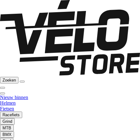
Zoeken
Nieuw binnen
Helmen
Fietsen
Racefiets
Grind
MTB
BMX