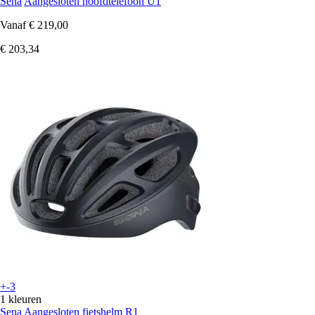
Sena
Aangesloten hoofdtelefoon U1
Vanaf
€ 219,00
€ 203,34
+-3
1 kleuren
Sena
Aangesloten fietshelm R1