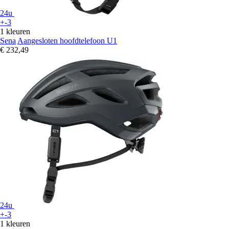
24u
+-3
1 kleuren
Sena
Aangesloten hoofdtelefoon U1
€ 232,49
24u
+-3
1 kleuren