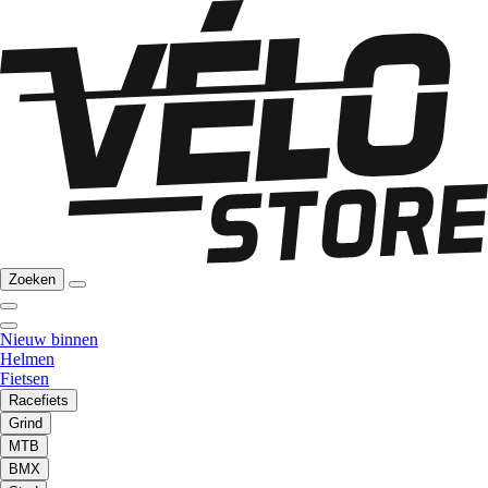
Zoeken
Nieuw binnen
Helmen
Fietsen
Racefiets
Grind
MTB
BMX