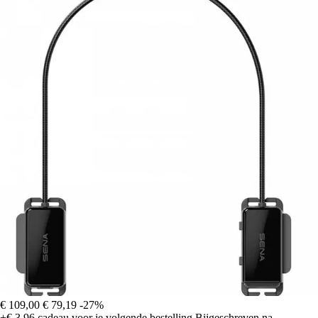
€ 109,00
€ 79,19
-27%
+€ 3,96
cadeau voor je volgende bestelling
Bijgeschreven na