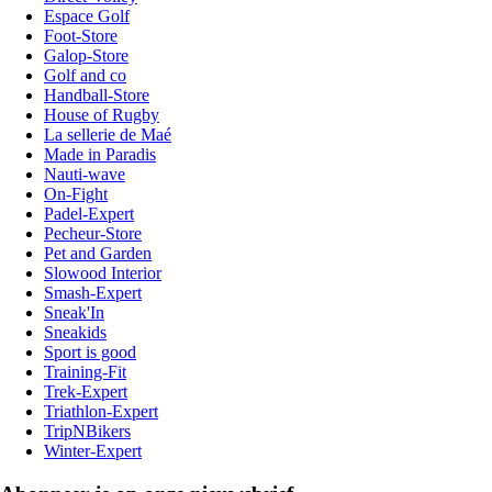
Espace Golf
Foot-Store
Galop-Store
Golf and co
Handball-Store
House of Rugby
La sellerie de Maé
Made in Paradis
Nauti-wave
On-Fight
Padel-Expert
Pecheur-Store
Pet and Garden
Slowood Interior
Smash-Expert
Sneak'In
Sneakids
Sport is good
Training-Fit
Trek-Expert
Triathlon-Expert
TripNBikers
Winter-Expert