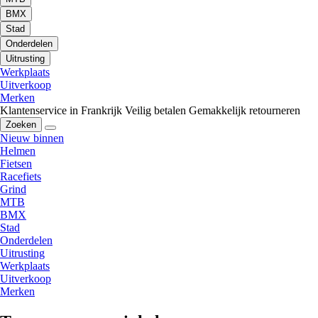
BMX
Stad
Onderdelen
Uitrusting
Werkplaats
Uitverkoop
Merken
Klantenservice in Frankrijk
Veilig betalen
Gemakkelijk retourneren
Zoeken
Nieuw binnen
Helmen
Fietsen
Racefiets
Grind
MTB
BMX
Stad
Onderdelen
Uitrusting
Werkplaats
Uitverkoop
Merken