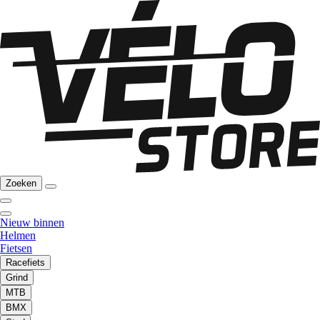
Zoeken
Nieuw binnen
Helmen
Fietsen
Racefiets
Grind
MTB
BMX