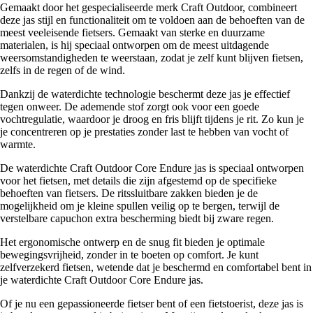
Gemaakt door het gespecialiseerde merk Craft Outdoor, combineert
deze jas stijl en functionaliteit om te voldoen aan de behoeften van de
meest veeleisende fietsers. Gemaakt van sterke en duurzame
materialen, is hij speciaal ontworpen om de meest uitdagende
weersomstandigheden te weerstaan, zodat je zelf kunt blijven fietsen,
zelfs in de regen of de wind.
Dankzij de waterdichte technologie beschermt deze jas je effectief
tegen onweer. De ademende stof zorgt ook voor een goede
vochtregulatie, waardoor je droog en fris blijft tijdens je rit. Zo kun je
je concentreren op je prestaties zonder last te hebben van vocht of
warmte.
De waterdichte Craft Outdoor Core Endure jas is speciaal ontworpen
voor het fietsen, met details die zijn afgestemd op de specifieke
behoeften van fietsers. De ritssluitbare zakken bieden je de
mogelijkheid om je kleine spullen veilig op te bergen, terwijl de
verstelbare capuchon extra bescherming biedt bij zware regen.
Het ergonomische ontwerp en de snug fit bieden je optimale
bewegingsvrijheid, zonder in te boeten op comfort. Je kunt
zelfverzekerd fietsen, wetende dat je beschermd en comfortabel bent in
je waterdichte Craft Outdoor Core Endure jas.
Of je nu een gepassioneerde fietser bent of een fietstoerist, deze jas is