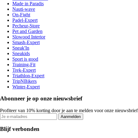
Made in Paradis
Nauti-wave
On-Fight
Padel-Expert
Pecheur-Store
Pet and Garden
Slowood Interior
Smash-Expert
Sneak'In
Sneakids
Sport is good
Training-Fit
Trek-Expert
Triathlon-Expert
TripNBikers
Winter-Expert
Abonneer je op onze nieuwsbrief
Profiteer van 10% korting door je aan te melden voor onze nieuwsbrief
Aanmelden
Blijf verbonden