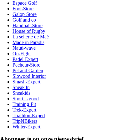
Espace Golf
Foot-Store
Galop-Store
Golf and co
Handball-Store
House of Rugby
La sellerie de Maé
Made in Paradis
Nauti-wave
On-Fight
Padel-Expert
Pecheur-Store
Pet and Garden
Slowood Interior
Smash-Expert
Sneak'In
Sneakids
Sport is good
Training-Fit
Trek-Expert
Triathlon-Expert
TripNBikers
Winter-Expert
Abonneer je op onze nieuwsbrief