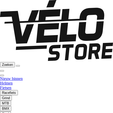
Zoeken
Nieuw binnen
Helmen
Fietsen
Racefiets
Grind
MTB
BMX