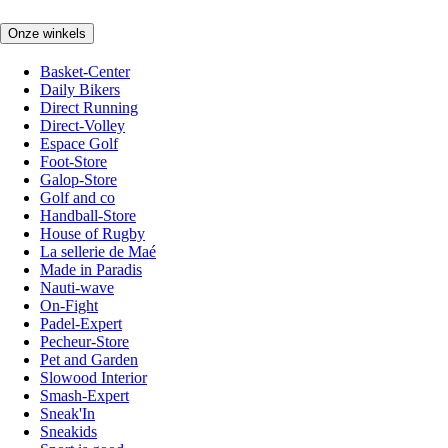
Onze winkels
Basket-Center
Daily Bikers
Direct Running
Direct-Volley
Espace Golf
Foot-Store
Galop-Store
Golf and co
Handball-Store
House of Rugby
La sellerie de Maé
Made in Paradis
Nauti-wave
On-Fight
Padel-Expert
Pecheur-Store
Pet and Garden
Slowood Interior
Smash-Expert
Sneak'In
Sneakids