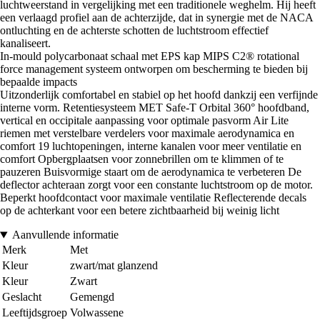
luchtweerstand in vergelijking met een traditionele weghelm. Hij heeft
een verlaagd profiel aan de achterzijde, dat in synergie met de NACA
ontluchting en de achterste schotten de luchtstroom effectief
kanaliseert.
In-mould polycarbonaat schaal met EPS kap MIPS C2® rotational
force management systeem ontworpen om bescherming te bieden bij
bepaalde impacts
Uitzonderlijk comfortabel en stabiel op het hoofd dankzij een verfijnde
interne vorm. Retentiesysteem MET Safe-T Orbital 360° hoofdband,
vertical en occipitale aanpassing voor optimale pasvorm Air Lite
riemen met verstelbare verdelers voor maximale aerodynamica en
comfort 19 luchtopeningen, interne kanalen voor meer ventilatie en
comfort Opbergplaatsen voor zonnebrillen om te klimmen of te
pauzeren Buisvormige staart om de aerodynamica te verbeteren De
deflector achteraan zorgt voor een constante luchtstroom op de motor.
Beperkt hoofdcontact voor maximale ventilatie Reflecterende decals
op de achterkant voor een betere zichtbaarheid bij weinig licht
Aanvullende informatie
Merk
Met
Kleur
zwart/mat glanzend
Kleur
Zwart
Geslacht
Gemengd
Leeftijdsgroep
Volwassene