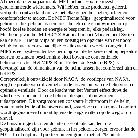
Al meer dan dertig jaar maakt MET helmen voor de meest
gerenommeerde wielrenners. Wij hebben onze producten geleerd,
verfijnd en ontwikkeld om ze met elke generatie sneller, lichter en
comfortabeler te maken. De MET Trenta Mips , geoptimaliseerd voor
gebruik in het peloton, is een prestatiehelm die is ontworpen om je
hoofd koel te houden en energie te besparen bij elke pedaalslag.
Met behulp van het MIPS-C2® Rational Impact Management System
kan de MET Trenta Mips bij een botsing ten opzichte van het hoofd
schuiven, waardoor schadelijke rotatiekrachten worden omgeleid.
MIPS is een systeem ter bescherming van de hersenen dat bij bepaalde
soorten botsingen bescherming biedt boven de conventionele
helmconstructie. Het MIPS Brain Protection System (BPS) is
bevestigd aan de binnenkant van de helm, tussen het comfortschuim en
het EPS.
Oorspronkelijk ontwikkeld door NACA, de voorloper van NASA,
zorgt de positie van dit ventiel aan de bovenkant van de helm voor een
optimale ventilatie. Door de kracht van het Venturi-effect duwt de
wind de warme lucht in de helm uit de speciaal ontworpen
uitlaatpoorten. Dit zorgt voor een constante luchtstroom in de helm,
zonder turbulentie of luchtweerstand, waardoor een maximaal comfort
wordt gegarandeerd durant tijdens de langste ritten op de weg of op
gravel.
De buisvormige staart en de interne ventilatiekanalen, die
geoptimaliseerd zijn voor gebruik in het peloton, zorgen ervoor dat de
MET Trenta optimaal presteert in een groep, met tot 7% minder