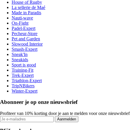
House of Rugby
La sellerie de Maé
Made in Paradis
Nauti-wave
On-Fight
Padel-Expert
Pecheur-Store
Pet and Garden
Slowood Interior
Smash-Expert
Sneak'In
Sneakids
Sport is good
Training-Fit
Trek-Expert
Triathlon-Expert
TripNBikers
Winter-Expert
Abonneer je op onze nieuwsbrief
Profiteer van 10% korting door je aan te melden voor onze nieuwsbrief
Aanmelden