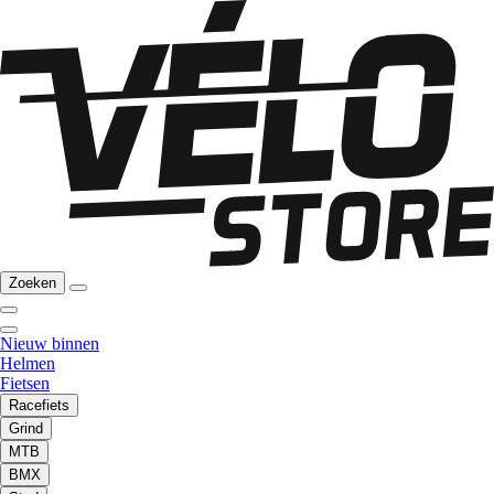
Zoeken
Nieuw binnen
Helmen
Fietsen
Racefiets
Grind
MTB
BMX