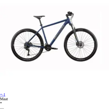
+-1
Maat
*