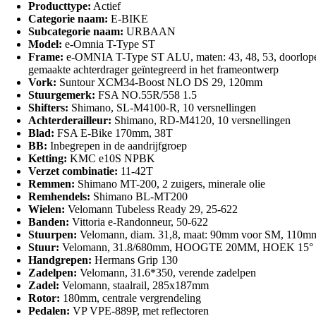
Producttype:
Actief
Categorie naam:
E-BIKE
Subcategorie naam:
URBAAN
Model:
e-Omnia T-Type ST
Frame:
e-OMNIA T-Type ST ALU, maten: 43, 48, 53, doorlopende
gemaakte achterdrager geïntegreerd in het frameontwerp
Vork:
Suntour XCM34-Boost NLO DS 29, 120mm
Stuurgemerk:
FSA NO.55R/558 1.5
Shifters:
Shimano, SL-M4100-R, 10 versnellingen
Achterderailleur:
Shimano, RD-M4120, 10 versnellingen
Blad:
FSA E-Bike 170mm, 38T
BB:
Inbegrepen in de aandrijfgroep
Ketting:
KMC e10S NPBK
Verzet combinatie:
11-42T
Remmen:
Shimano MT-200, 2 zuigers, minerale olie
Remhendels:
Shimano BL-MT200
Wielen:
Velomann Tubeless Ready 29, 25-622
Banden:
Vittoria e-Randonneur, 50-622
Stuurpen:
Velomann, diam. 31,8, maat: 90mm voor SM, 110
Stuur:
Velomann, 31.8/680mm, HOOGTE 20MM, HOEK 15°
Handgrepen:
Hermans Grip 130
Zadelpen:
Velomann, 31.6*350, verende zadelpen
Zadel:
Velomann, staalrail, 285x187mm
Rotor:
180mm, centrale vergrendeling
Pedalen:
VP VPE-889P, met reflectoren