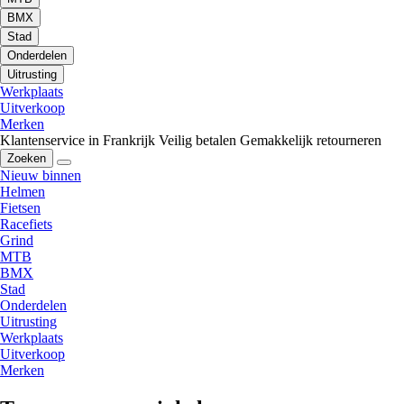
BMX
Stad
Onderdelen
Uitrusting
Werkplaats
Uitverkoop
Merken
Klantenservice in Frankrijk
Veilig betalen
Gemakkelijk retourneren
Zoeken
Nieuw binnen
Helmen
Fietsen
Racefiets
Grind
MTB
BMX
Stad
Onderdelen
Uitrusting
Werkplaats
Uitverkoop
Merken