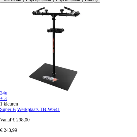
24u
+-3
1 kleuren
Super B
Werkplaats TB-WS41
Vanaf
€ 298,00
€ 243,99