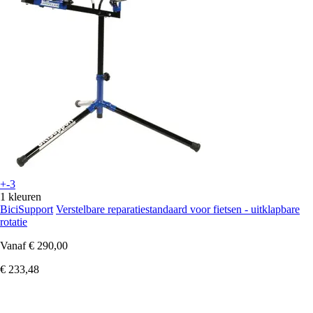
+-3
1 kleuren
BiciSupport
Verstelbare reparatiestandaard voor fietsen - uitklapbare
rotatie
Vanaf
€ 290,00
€ 233,48