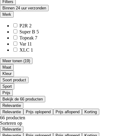
Filters
Binnen 24 uur verzonden
Merk
P2R
2
Super B
5
Topeak
7
Var
11
XLC
1
Meer tonen
(19)
Maat
Kleur
Soort product
Sport
Prijs
Bekijk de 66 producten
Relevantie
Relevantie
Prijs oplopend
Prijs aflopend
Korting
66 producten
Sorteren op
Relevantie
Relevantie
Prijs oplopend
Prijs aflopend
Korting