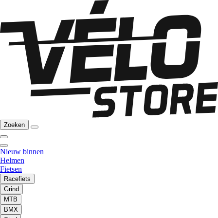
Zoeken
Nieuw binnen
Helmen
Fietsen
Racefiets
Grind
MTB
BMX