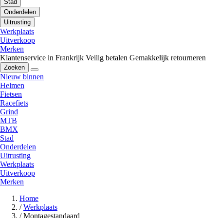
Stad
Onderdelen
Uitrusting
Werkplaats
Uitverkoop
Merken
Klantenservice in Frankrijk
Veilig betalen
Gemakkelijk retourneren
Zoeken
Nieuw binnen
Helmen
Fietsen
Racefiets
Grind
MTB
BMX
Stad
Onderdelen
Uitrusting
Werkplaats
Uitverkoop
Merken
Home
/
Werkplaats
/
Montagestandaard