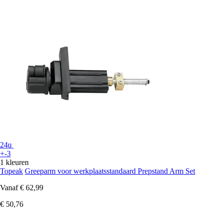
24u
+-3
1 kleuren
Topeak
Greeparm voor werkplaatsstandaard Prepstand Arm Set
Vanaf
€ 62,99
€ 50,76