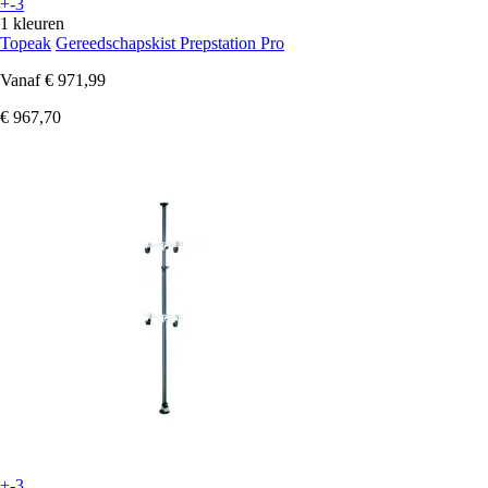
+-3
1 kleuren
Topeak
Gereedschapskist Prepstation Pro
Vanaf
€ 971,99
€ 967,70
+-3