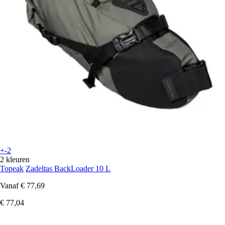
+-2
2 kleuren
Topeak
Zadeltas BackLoader 10 L
Vanaf
€ 77,69
€ 77,04