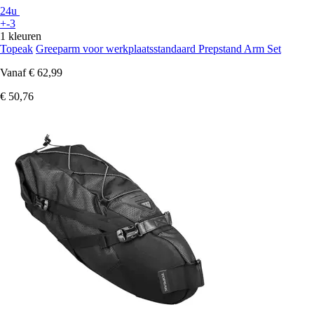
24u
+-3
1 kleuren
Topeak
Greeparm voor werkplaatsstandaard Prepstand Arm Set
Vanaf
€ 62,99
€ 50,76