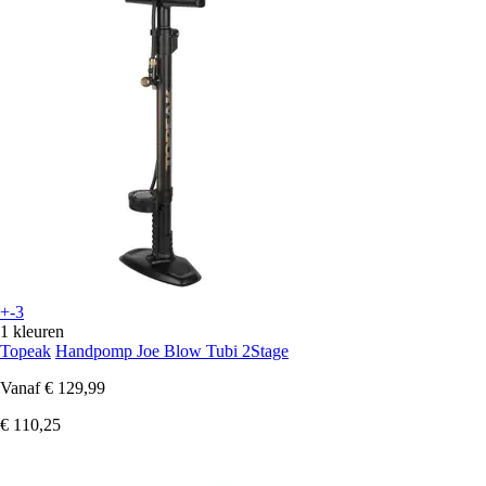
+-3
1 kleuren
Topeak
Handpomp Joe Blow Tubi 2Stage
Vanaf
€ 129,99
€ 110,25