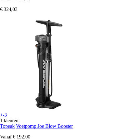
€ 324,03
+-3
1 kleuren
Topeak
Voetpomp Joe Blow Booster
Vanaf
€ 192,00