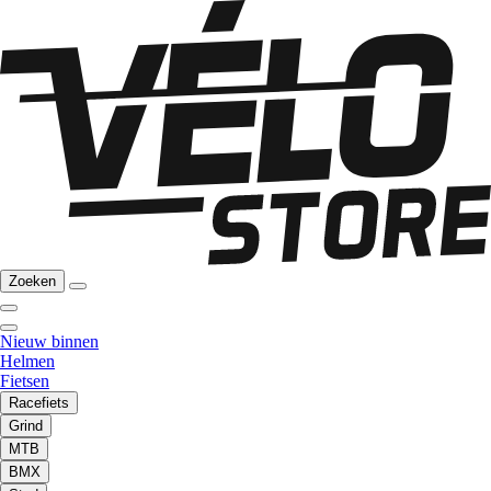
Zoeken
Nieuw binnen
Helmen
Fietsen
Racefiets
Grind
MTB
BMX