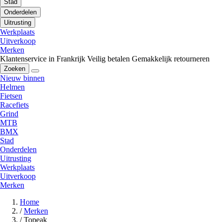
Stad
Onderdelen
Uitrusting
Werkplaats
Uitverkoop
Merken
Klantenservice in Frankrijk
Veilig betalen
Gemakkelijk retourneren
Zoeken
Nieuw binnen
Helmen
Fietsen
Racefiets
Grind
MTB
BMX
Stad
Onderdelen
Uitrusting
Werkplaats
Uitverkoop
Merken
Home
/
Merken
/
Topeak