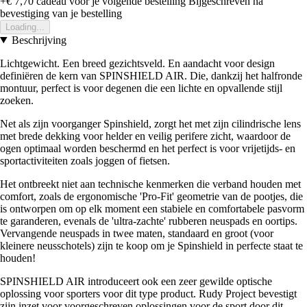
+€ 7,70
cadeau voor je volgende bestelling
Bijgeschreven na
bevestiging van je bestelling
Loading...
Beschrijving
Lichtgewicht. Een breed gezichtsveld. En aandacht voor design
definiëren de kern van SPINSHIELD AIR. Die, dankzij het halfronde
montuur, perfect is voor degenen die een lichte en opvallende stijl
zoeken.
Net als zijn voorganger Spinshield, zorgt het met zijn cilindrische lens
met brede dekking voor helder en veilig perifere zicht, waardoor de
ogen optimaal worden beschermd en het perfect is voor vrijetijds- en
sportactiviteiten zoals joggen of fietsen.
Het ontbreekt niet aan technische kenmerken die verband houden met
comfort, zoals de ergonomische 'Pro-Fit' geometrie van de pootjes, die
is ontworpen om op elk moment een stabiele en comfortabele pasvorm
te garanderen, evenals de 'ultra-zachte' rubberen neuspads en oortips.
Vervangende neuspads in twee maten, standaard en groot (voor
kleinere neusschotels) zijn te koop om je Spinshield in perfecte staat te
houden!
SPINSHIELD AIR introduceert ook een zeer gewilde optische
oplossing voor sporters voor dit type product. Rudy Project bevestigt
zijn inzet voor voorgeschreven oplossingen voor de sport door dit