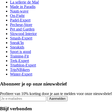
La sellerie de Maé
Made in Paradis
Nauti-wave
On-Fight
Padel-Expert
Pecheur-Store
Pet and Garden
Slowood Interior
Smash-Expert
Sneak'In
Sneakids
Sport is good
Training-Fit
Trek-Expert
Triathlon-Expert
TripNBikers
Winter-Expert
Abonneer je op onze nieuwsbrief
Profiteer van 10% korting door je aan te melden voor onze nieuwsbrief
Aanmelden
Blijf verbonden