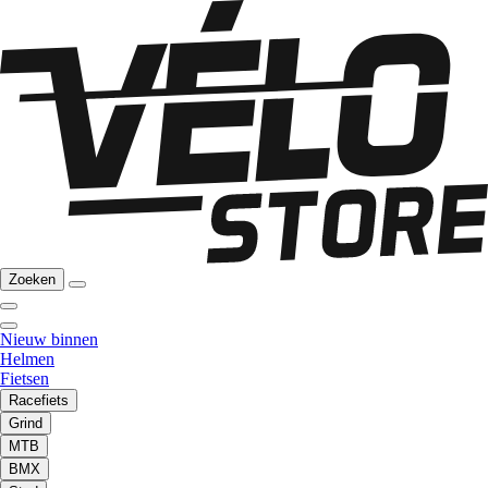
Zoeken
Nieuw binnen
Helmen
Fietsen
Racefiets
Grind
MTB
BMX