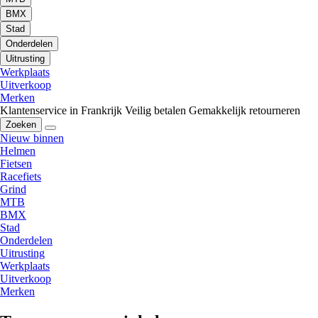
BMX
Stad
Onderdelen
Uitrusting
Werkplaats
Uitverkoop
Merken
Klantenservice in Frankrijk
Veilig betalen
Gemakkelijk retourneren
Zoeken
Nieuw binnen
Helmen
Fietsen
Racefiets
Grind
MTB
BMX
Stad
Onderdelen
Uitrusting
Werkplaats
Uitverkoop
Merken