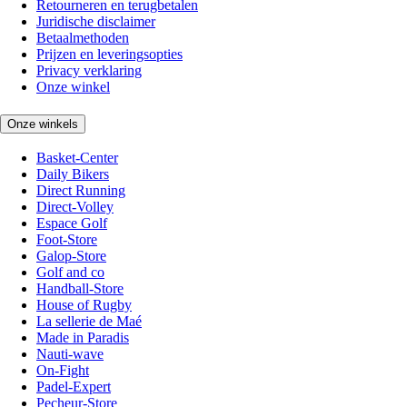
Retourneren en terugbetalen
Juridische disclaimer
Betaalmethoden
Prijzen en leveringsopties
Privacy verklaring
Onze winkel
Onze winkels
Basket-Center
Daily Bikers
Direct Running
Direct-Volley
Espace Golf
Foot-Store
Galop-Store
Golf and co
Handball-Store
House of Rugby
La sellerie de Maé
Made in Paradis
Nauti-wave
On-Fight
Padel-Expert
Pecheur-Store