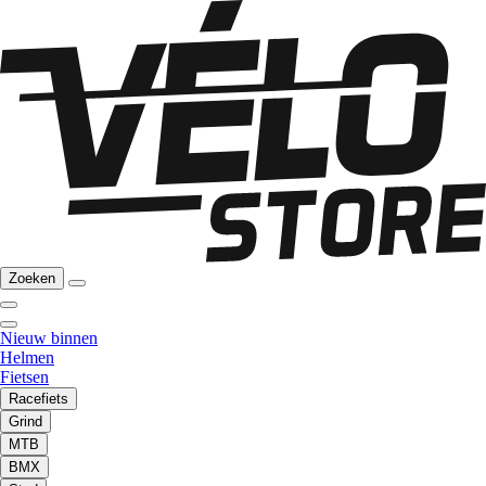
Zoeken
Nieuw binnen
Helmen
Fietsen
Racefiets
Grind
MTB
BMX