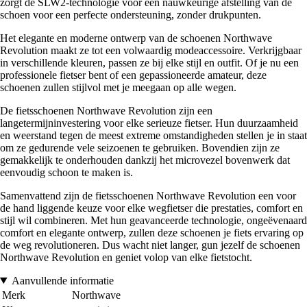
zorgt de SLW2-technologie voor een nauwkeurige afstelling van de
schoen voor een perfecte ondersteuning, zonder drukpunten.
Het elegante en moderne ontwerp van de schoenen Northwave
Revolution maakt ze tot een volwaardig modeaccessoire. Verkrijgbaar
in verschillende kleuren, passen ze bij elke stijl en outfit. Of je nu een
professionele fietser bent of een gepassioneerde amateur, deze
schoenen zullen stijlvol met je meegaan op alle wegen.
De fietsschoenen Northwave Revolution zijn een
langetermijninvestering voor elke serieuze fietser. Hun duurzaamheid
en weerstand tegen de meest extreme omstandigheden stellen je in staat
om ze gedurende vele seizoenen te gebruiken. Bovendien zijn ze
gemakkelijk te onderhouden dankzij het microvezel bovenwerk dat
eenvoudig schoon te maken is.
Samenvattend zijn de fietsschoenen Northwave Revolution een voor
de hand liggende keuze voor elke wegfietser die prestaties, comfort en
stijl wil combineren. Met hun geavanceerde technologie, ongeëvenaard
comfort en elegante ontwerp, zullen deze schoenen je fiets ervaring op
de weg revolutioneren. Dus wacht niet langer, gun jezelf de schoenen
Northwave Revolution en geniet volop van elke fietstocht.
Aanvullende informatie
Merk
Northwave