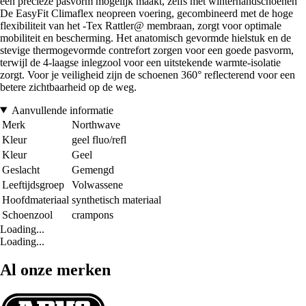
een precieze pasvorm mogelijk maakt, zelfs met winterhandschoenen
De EasyFit Climaflex neopreen voering, gecombineerd met de hoge
flexibiliteit van het -Tex Rattler@ membraan, zorgt voor optimale
mobiliteit en bescherming. Het anatomisch gevormde hielstuk en de
stevige thermogevormde contrefort zorgen voor een goede pasvorm,
terwijl de 4-laagse inlegzool voor een uitstekende warmte-isolatie
zorgt. Voor je veiligheid zijn de schoenen 360° reflecterend voor een
betere zichtbaarheid op de weg.
Aanvullende informatie
Merk
Northwave
Kleur
geel fluo/refl
Kleur
Geel
Geslacht
Gemengd
Leeftijdsgroep
Volwassene
Hoofdmateriaal
synthetisch materiaal
Schoenzool
crampons
Loading...
Loading...
Al onze merken