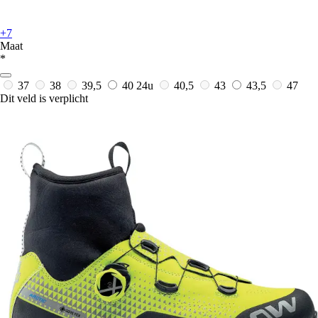
+7
Maat
*
37
38
39,5
40
24u
40,5
43
43,5
47
Dit veld is verplicht