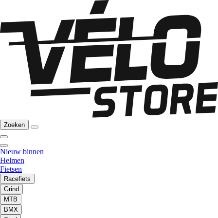
Zoeken
Nieuw binnen
Helmen
Fietsen
Racefiets
Grind
MTB
BMX