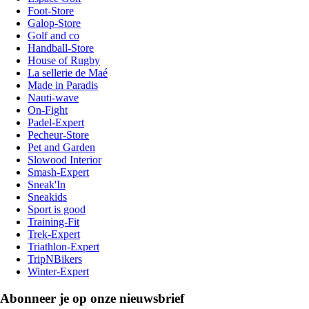
Foot-Store
Galop-Store
Golf and co
Handball-Store
House of Rugby
La sellerie de Maé
Made in Paradis
Nauti-wave
On-Fight
Padel-Expert
Pecheur-Store
Pet and Garden
Slowood Interior
Smash-Expert
Sneak'In
Sneakids
Sport is good
Training-Fit
Trek-Expert
Triathlon-Expert
TripNBikers
Winter-Expert
Abonneer je op onze nieuwsbrief