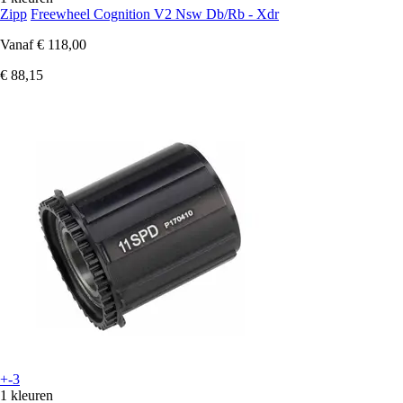
Zipp
Freewheel Cognition V2 Nsw Db/Rb - Xdr
Vanaf
€ 118,00
€ 88,15
+-3
1 kleuren