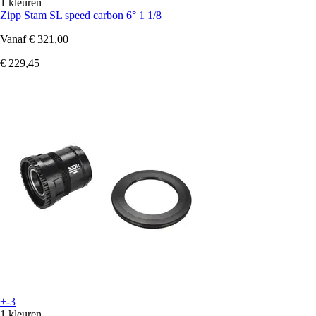
1 kleuren
Zipp
Stam SL speed carbon 6° 1 1/8
Vanaf
€ 321,00
€ 229,45
+-3
1 kleuren