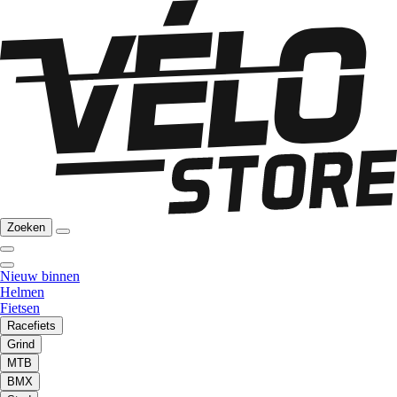
Zoeken
Nieuw binnen
Helmen
Fietsen
Racefiets
Grind
MTB
BMX