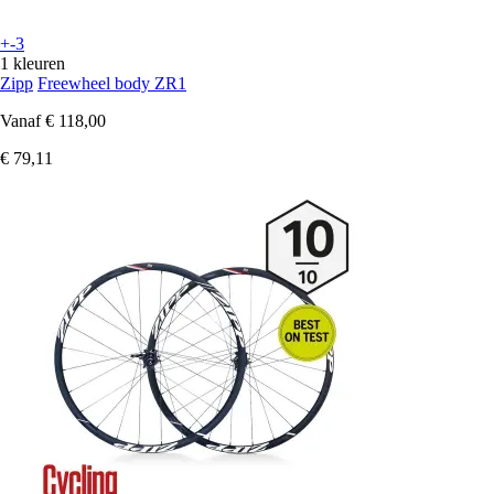
+-3
1 kleuren
Zipp
Freewheel body ZR1
Vanaf
€ 118,00
€ 79,11