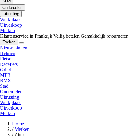
Stad
Onderdelen
Uitrusting
Werkplaats
Uitverkoop
Merken
Klantenservice in Frankrijk
Veilig betalen
Gemakkelijk retourneren
Zoeken
Nieuw binnen
Helmen
Fietsen
Racefiets
Grind
MTB
BMX
Stad
Onderdelen
Uitrusting
Werkplaats
Uitverkoop
Merken
Home
/
Merken
/
Zipp