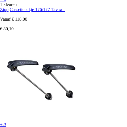
1 kleuren
Zipp
Cassettebakje 176/177 12v xdr
Vanaf
€ 118,00
€ 80,10
+-3