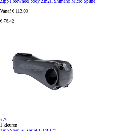
Zipp
Freewheel body Zm2sl Shimano Micro Spline
Vanaf
€ 113,00
€ 76,42
+-3
1 kleuren
Zipp
Stam SL sprint 1-1/8 12°