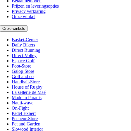
Betaalmethoden
Prijzen en leveringsopties
Privacy verklaring
Onze winkel
Onze winkels
Basket-Center
Daily Bikers
Direct Running
Direct-Volley
Espace Golf
Foot-Store
Galop-Store
Golf and co
Handball-Store
House of Rugby
La sellerie de Maé
Made in Paradis
Nauti-wave
On-Fight
Padel-Expert
Pecheur-Store
Pet and Garden
Slowood Interior