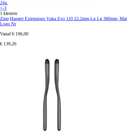
24u
+-3
1 kleuren
Zipp
Hanger Extensions Vuka Evo 110 22.2mm,Lg Lg 380mm, Mat
Logo Nr
Vanaf
€ 196,00
€ 139,26