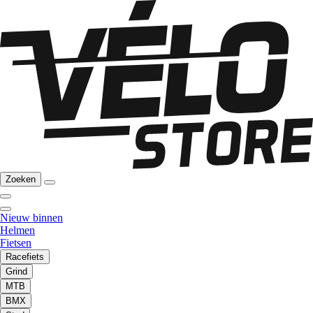
Zoeken
Nieuw binnen
Helmen
Fietsen
Racefiets
Grind
MTB
BMX