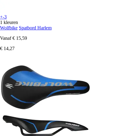
+-3
1 kleuren
Wolfbike
Spatbord Harlem
Vanaf
€ 15,59
€ 14,27