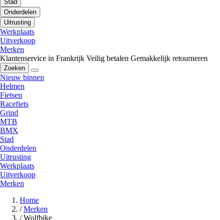
Stad
Onderdelen
Uitrusting
Werkplaats
Uitverkoop
Merken
Klantenservice in Frankrijk
Veilig betalen
Gemakkelijk retourneren
Zoeken
Nieuw binnen
Helmen
Fietsen
Racefiets
Grind
MTB
BMX
Stad
Onderdelen
Uitrusting
Werkplaats
Uitverkoop
Merken
Home
/
Merken
/
Wolfbike