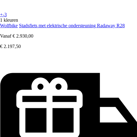
+-3
1 kleuren
Wolfbike
Stadsfiets met elektrische ondersteuning Radaway R28
Vanaf
€ 2.930,00
€ 2.197,50