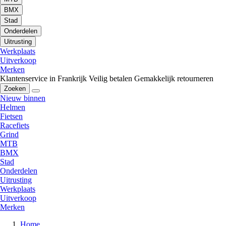
BMX
Stad
Onderdelen
Uitrusting
Werkplaats
Uitverkoop
Merken
Klantenservice in Frankrijk
Veilig betalen
Gemakkelijk retourneren
Zoeken
Nieuw binnen
Helmen
Fietsen
Racefiets
Grind
MTB
BMX
Stad
Onderdelen
Uitrusting
Werkplaats
Uitverkoop
Merken
Home