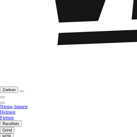
Zoeken
Nieuw binnen
Helmen
Fietsen
Racefiets
Grind
MTB