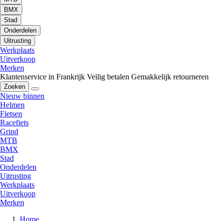
BMX
Stad
Onderdelen
Uitrusting
Werkplaats
Uitverkoop
Merken
Klantenservice in Frankrijk
Veilig betalen
Gemakkelijk retourneren
Zoeken
Nieuw binnen
Helmen
Fietsen
Racefiets
Grind
MTB
BMX
Stad
Onderdelen
Uitrusting
Werkplaats
Uitverkoop
Merken
Home