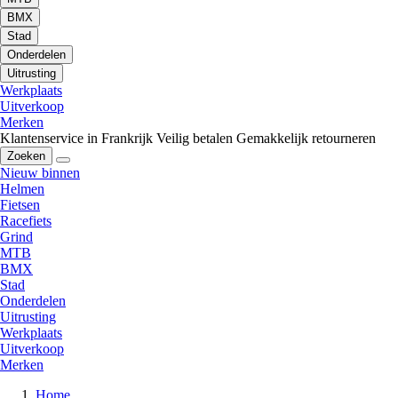
BMX
Stad
Onderdelen
Uitrusting
Werkplaats
Uitverkoop
Merken
Klantenservice in Frankrijk
Veilig betalen
Gemakkelijk retourneren
Zoeken
Nieuw binnen
Helmen
Fietsen
Racefiets
Grind
MTB
BMX
Stad
Onderdelen
Uitrusting
Werkplaats
Uitverkoop
Merken
Home