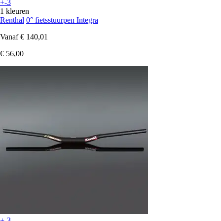
+-3
1 kleuren
Renthal
0° fietsstuurpen Integra
Vanaf
€ 140,01
€ 56,00
+-3