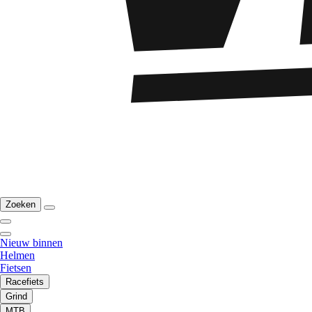
Zoeken
Nieuw binnen
Helmen
Fietsen
Racefiets
Grind
MTB