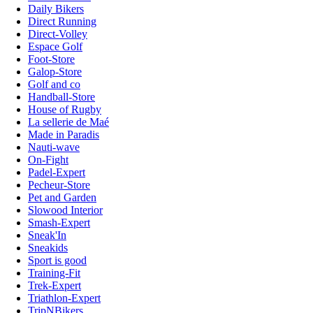
Daily Bikers
Direct Running
Direct-Volley
Espace Golf
Foot-Store
Galop-Store
Golf and co
Handball-Store
House of Rugby
La sellerie de Maé
Made in Paradis
Nauti-wave
On-Fight
Padel-Expert
Pecheur-Store
Pet and Garden
Slowood Interior
Smash-Expert
Sneak'In
Sneakids
Sport is good
Training-Fit
Trek-Expert
Triathlon-Expert
TripNBikers