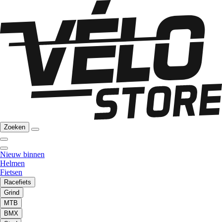
Zoeken
Nieuw binnen
Helmen
Fietsen
Racefiets
Grind
MTB
BMX