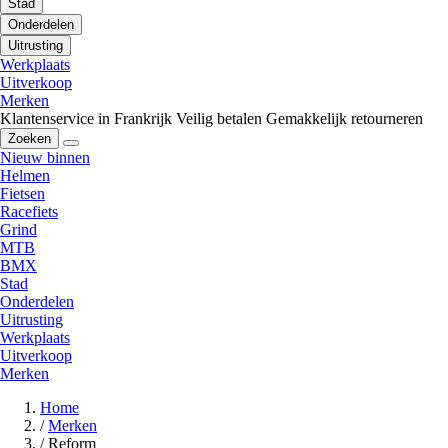
Stad
Onderdelen
Uitrusting
Werkplaats
Uitverkoop
Merken
Klantenservice in Frankrijk
Veilig betalen
Gemakkelijk retourneren
Zoeken
Nieuw binnen
Helmen
Fietsen
Racefiets
Grind
MTB
BMX
Stad
Onderdelen
Uitrusting
Werkplaats
Uitverkoop
Merken
Home
/
Merken
/
Reform